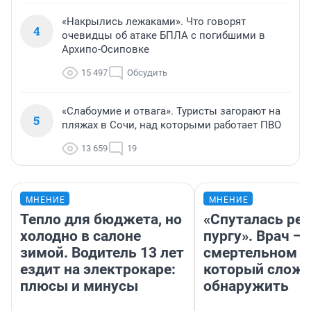
«Накрылись лежаками». Что говорят
4
очевидцы об атаке БПЛА с погибшими в
Архипо-Осиповке
15 497
Обсудить
«Слабоумие и отвага». Туристы загорают на
5
пляжах в Сочи, над которыми работает ПВО
13 659
19
МНЕНИЕ
МНЕНИЕ
Тепло для бюджета, но
«Спуталась реч
холодно в салоне
пургу». Врач — 
зимой. Водитель 13 лет
смертельном д
ездит на электрокаре:
который слож
плюсы и минусы
обнаружить