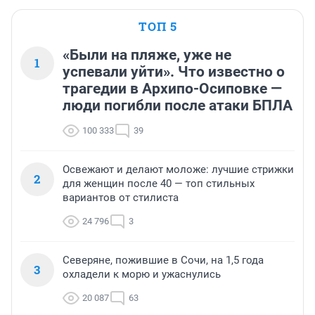
ТОП 5
«Были на пляже, уже не
1
успевали уйти». Что известно о
трагедии в Архипо-Осиповке —
люди погибли после атаки БПЛА
100 333
39
Освежают и делают моложе: лучшие стрижки
2
для женщин после 40 — топ стильных
вариантов от стилиста
24 796
3
Северяне, пожившие в Сочи, на 1,5 года
3
охладели к морю и ужаснулись
20 087
63