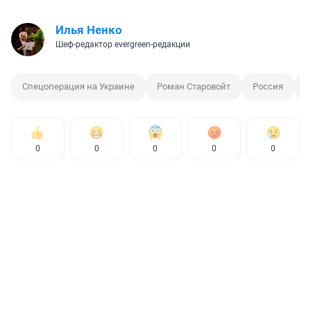
Илья Ненко
Шеф-редактор evergreen-редакции
Спецоперация на Украине
Роман Старовойт
Россия
У
0
0
0
0
0