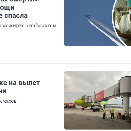
мощи
е спасла
ассажирке с инфарктом
же на вылет
чи
х часов