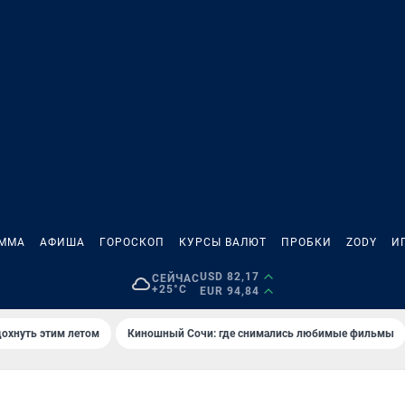
АММА
АФИША
ГОРОСКОП
КУРСЫ ВАЛЮТ
ПРОБКИ
ZODY
И
USD 82,17
СЕЙЧАС
+25°C
EUR 94,84
дохнуть этим летом
Киношный Сочи: где снимались любимые фильмы