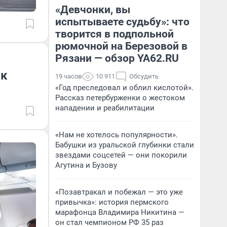
«Девчонки, вы
испытываете судьбу»: что
творится в подпольной
рюмочной на Березовой в
Рязани — обзор YA62.RU
ск
19 часов
10 911
Обсудить
«Год преследовал и облил кислотой».
Рассказ петербурженки о жестоком
нападении и реабилитации
«Нам не хотелось популярности».
Бабушки из уральской глубинки стали
звездами соцсетей — они покорили
Агутина и Бузову
«Позавтракал и побежал — это уже
привычка»: история пермского
марафонца Владимира Никитина —
он стал чемпионом РФ 35 раз