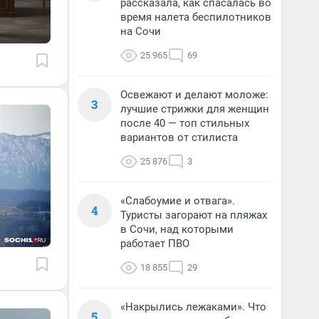
рассказала, как спасалась во
время налета беспилотников
на Сочи
25 965
69
Освежают и делают моложе:
3
лучшие стрижки для женщин
после 40 — топ стильных
вариантов от стилиста
25 876
3
«Слабоумие и отвага».
4
Туристы загорают на пляжах
в Сочи, над которыми
работает ПВО
18 855
29
«Накрылись лежаками». Что
5