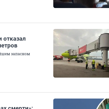
и отказал
метров
айшем запасном
ах смерти»: