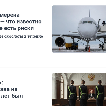
амерена
— что известно
е есть риски
е самолеты в течение
»:
ава на
 лет был