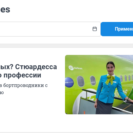
nes
Примен
вых? Стюардесса
о профессии
 в бортпроводники с
ью