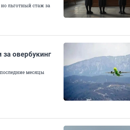
, но льготный стаж за
 за овербукинг
а последние месяцы