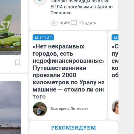
говорят очевидцы об атаке
БПЛА с погибшими в Архипо-
Осиповке
16 496
Обсудить
МНЕНИЕ
МНЕНИЕ
«Нет некрасивых
«Спутал
городов, есть
пургу».
недофинансированные».
смерте
Путешественники
которы
проехали 2000
обнару
километров по Уралу на
машине — стоило ли оно
того
Ир
Гл
Екатерина Литкевич
«Р
Во
РЕКОМЕНДУЕМ