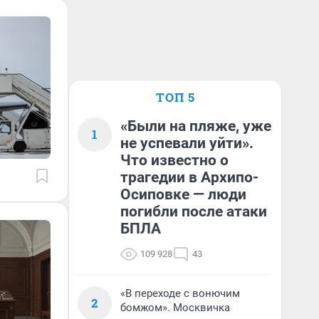
ТОП 5
«Были на пляже, уже
1
не успевали уйти».
Что известно о
трагедии в Архипо-
Осиповке — люди
погибли после атаки
БПЛА
109 928
43
«В переходе с вонючим
2
бомжом». Москвичка