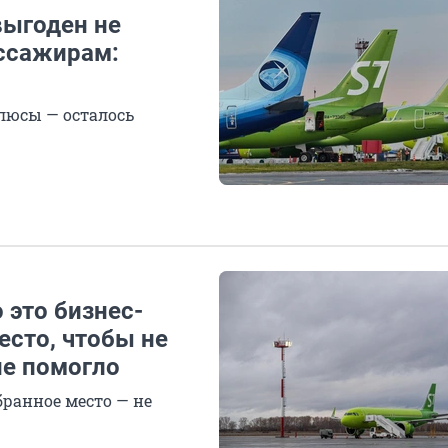
выгоден не
ассажирам:
плюсы — осталось
 это бизнес-
есто, чтобы не
не помогло
бранное место — не