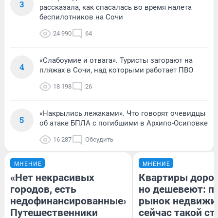
3
рассказала, как спасалась во время налета
беспилотников на Сочи
24 990
64
«Слабоумие и отвага». Туристы загорают на
4
пляжах в Сочи, над которыми работает ПВО
18 198
26
«Накрылись лежаками». Что говорят очевидцы
5
об атаке БПЛА с погибшими в Архипо-Осиповке
16 287
Обсудить
МНЕНИЕ
МНЕНИЕ
«Нет некрасивых
Квартиры доро
городов, есть
но дешевеют: п
недофинансированные».
рынок недвижи
Путешественники
сейчас такой с