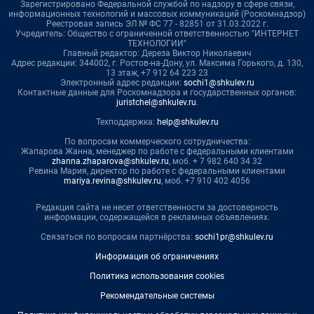
Зарегистрировано Федеральной службой по надзору в сфере связи,
информационных технологий и массовых коммуникаций (Роскомнадзор)
Реестровая запись ЭЛ № ФС 77 - 82851 от 31.03.2022 г.
Учредитель: Общество с ограниченной ответственностью "ИНТЕРНЕТ
ТЕХНОЛОГИИ"
Главный редактор: Дереза Виктор Николаевич
Адрес редакции: 344002, г. Ростов-на-Дону, ул. Максима Горького, д. 130,
13 этаж, +7 912 64 223 23
Электронный адрес редакции:
sochi1@shkulev.ru
Контактные данные для Роскомнадзора и государственных органов:
juristchel@shkulev.ru
.
Техподдержка:
help@shkulev.ru
По вопросам коммерческого сотрудничества:
Жапарова Жанна, менеджер по работе с федеральными клиентами
zhanna.zhaparova@shkulev.ru
, моб. + 7 982 640 34 32
Ревина Мария, директор по работе с федеральными клиентами
mariya.revina@shkulev.ru
, моб. +7 910 402 4056
Редакция сайта не несет ответственности за достоверность
информации, содержащейся в рекламных объявлениях.
Связаться по вопросам партнёрства:
sochi1pr@shkulev.ru
Информация об ограничениях
Политика использования cookies
Рекомендательные системы