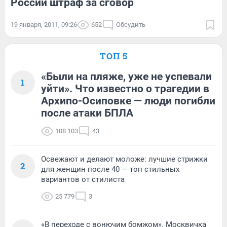
России штраф за сговор
19 января, 2011, 09:26
652
Обсудить
ТОП 5
«Были на пляже, уже не успевали
1
уйти». Что известно о трагедии в
Архипо-Осиповке — люди погибли
после атаки БПЛА
108 103
43
Освежают и делают моложе: лучшие стрижки
2
для женщин после 40 — топ стильных
вариантов от стилиста
25 779
3
«В переходе с вонючим бомжом». Москвичка