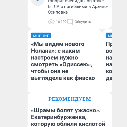
говорят очевидцы об атаке
БПЛА с погибшими в Архипо-
Осиповке
16 192
Обсудить
МНЕНИЕ
МНЕНИЕ
«Мы видим нового
Продаш
Нолана»: с каким
возьмут
настроем нужно
нам го
смотреть «Одиссею»,
налого
чтобы она не
коснет
выглядела как фиаско
даже р
РЕКОМЕНДУЕМ
Надежда Губарь
Ан
«Шрамы болят ужасно».
Екатеринбурженка,
которую облили кислотой