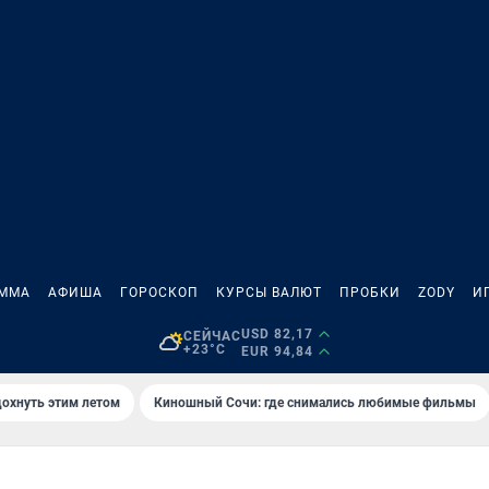
АММА
АФИША
ГОРОСКОП
КУРСЫ ВАЛЮТ
ПРОБКИ
ZODY
И
USD 82,17
СЕЙЧАС
+23°C
EUR 94,84
дохнуть этим летом
Киношный Сочи: где снимались любимые фильмы