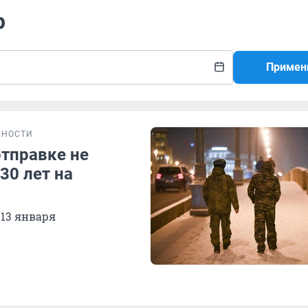
р
Примен
БНОСТИ
отправке не
30 лет на
 13 января