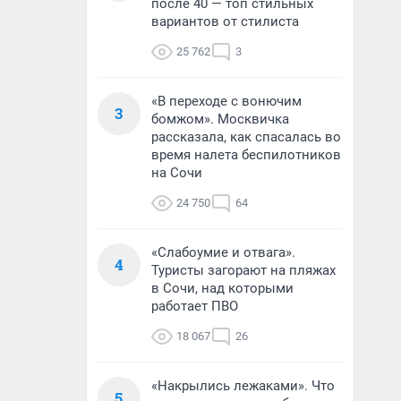
после 40 — топ стильных
вариантов от стилиста
25 762
3
«В переходе с вонючим
3
бомжом». Москвичка
рассказала, как спасалась во
время налета беспилотников
на Сочи
24 750
64
«Слабоумие и отвага».
4
Туристы загорают на пляжах
в Сочи, над которыми
работает ПВО
18 067
26
«Накрылись лежаками». Что
5