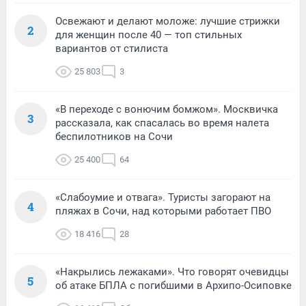
Освежают и делают моложе: лучшие стрижки
2
для женщин после 40 — топ стильных
вариантов от стилиста
25 803
3
«В переходе с вонючим бомжом». Москвичка
3
рассказала, как спасалась во время налета
беспилотников на Сочи
25 400
64
«Слабоумие и отвага». Туристы загорают на
4
пляжах в Сочи, над которыми работает ПВО
18 416
28
«Накрылись лежаками». Что говорят очевидцы
5
об атаке БПЛА с погибшими в Архипо-Осиповке