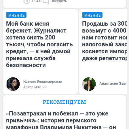
16 413
Обсудить
МНЕНИЕ
МНЕНИЕ
Мой банк меня
Продашь за 3000
бережет. Журналист
возьмут с 4000.
хотела снять 200
нам готовит но
тысяч, чтобы погасить
налоговый зако
кредит, — к ней домой
коснется импор
приехала служба
даже репетитор
безопасности
Ксения Владимирская
Анастасия Завг
Автор мнения
РЕКОМЕНДУЕМ
«Позавтракал и побежал — это уже
привычка»: история пермского
марафонца Владимира Никитина — он