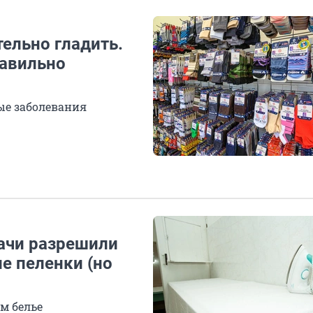
тельно гладить.
равильно
ые заболевания
рачи разрешили
ие пеленки (но
м белье