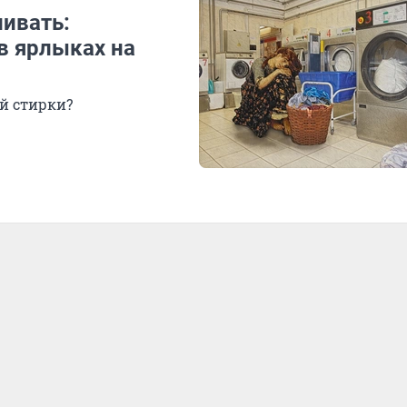
ливать:
 в ярлыках на
й стирки?