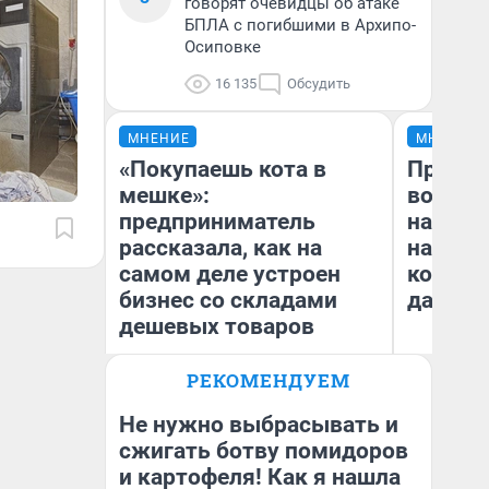
говорят очевидцы об атаке
БПЛА с погибшими в Архипо-
Осиповке
16 135
Обсудить
МНЕНИЕ
МНЕНИЕ
«Покупаешь кота в
Продаш
мешке»:
возьмут
предприниматель
нам го
рассказала, как на
налого
самом деле устроен
коснет
бизнес со складами
даже р
дешевых товаров
РЕКОМЕНДУЕМ
Наталья Шорохова
Ан
Открыла кофейную точку на
деньги соцразвития
Не нужно выбрасывать и
сжигать ботву помидоров
и картофеля! Как я нашла