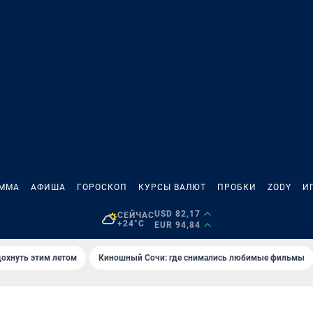
АММА
АФИША
ГОРОСКОП
КУРСЫ ВАЛЮТ
ПРОБКИ
ZODY
И
USD 82,17
СЕЙЧАС
+24°C
EUR 94,84
дохнуть этим летом
Киношный Сочи: где снимались любимые фильмы