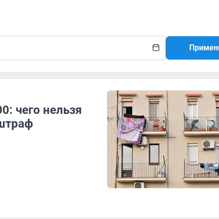
Примен
0: чего нельзя
 штраф