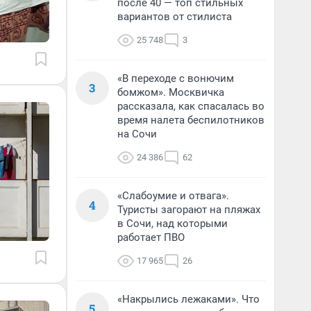
после 40 — топ стильных
вариантов от стилиста
25 748
3
«В переходе с вонючим
3
бомжом». Москвичка
рассказала, как спасалась во
время налета беспилотников
на Сочи
24 386
62
«Слабоумие и отвага».
4
Туристы загорают на пляжах
в Сочи, над которыми
работает ПВО
17 965
26
«Накрылись лежаками». Что
5