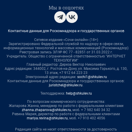
Мы в соцсетях
Контактные данные для Роскомнадзора и государственных органов
Сетевое издание «Сочи онлайн» (18+)
Зарегистрировано Федеральной службой по надзору в сфере связи,
информационных технологий и массовых коммуникаций (Роскомнадзор)
Реестровая запись ЭЛ № ФС 77 - 82851 от 31.03.2022 г.
Учредитель: Общество с ограниченной ответственностью "ИНТЕРНЕТ
ТЕХНОЛОГИИ"
Главный редактор: Дереза Виктор Николаевич
Адрес редакции: 344002, г. Ростов-на-Дону, ул. Максима Горького, д. 130,
13 этаж, +7 912 64 223 23
Электронный адрес редакции:
sochi1@shkulev.ru
Контактные данные для Роскомнадзора и государственных органов:
juristchel@shkulev.ru
.
Техподдержка:
help@shkulev.ru
По вопросам коммерческого сотрудничества:
Жапарова Жанна, менеджер по работе с федеральными клиентами
zhanna.zhaparova@shkulev.ru
, моб. + 7 982 640 34 32
Ревина Мария, директор по работе с федеральными клиентами
mariya.revina@shkulev.ru
, моб. +7 910 402 4056
Редакция сайта не несет ответственности за достоверность