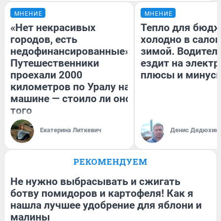
МНЕНИЕ
МНЕНИЕ
«Нет некрасивых
Тепло для бюдж
городов, есть
холодно в сало
недофинансированные».
зимой. Водитель
Путешественники
ездит на электр
проехали 2000
плюсы и минус
километров по Уралу на
машине — стоило ли оно
того
Екатерина Литкевич
Денис Дедюхин
РЕКОМЕНДУЕМ
Не нужно выбрасывать и сжигать
ботву помидоров и картофеля! Как я
нашла лучшее удобрение для яблони и
малины