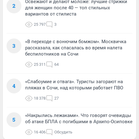
Освежают и делают моложе: лучшие стрижки
2
для женщин после 40 — топ стильных
вариантов от стилиста
25 797
3
«В переходе с вонючим бомжом». Москвичка
3
рассказала, как спасалась во время налета
беспилотников на Сочи
25 311
64
«Слабоумие и отвага». Туристы загорают на
4
пляжах в Сочи, над которыми работает ПВО
18 378
27
«Накрылись лежаками». Что говорят очевидцы
5
об атаке БПЛА с погибшими в Архипо-Осиповке
16 406
Обсудить