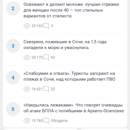
Освежают и делают моложе: лучшие стрижки
2
для женщин после 40 — топ стильных
вариантов от стилиста
25 162
3
Северяне, пожившие в Сочи, на 1,5 года
3
охладели к морю и ужаснулись
20 173
63
«Слабоумие и отвага». Туристы загорают на
4
пляжах в Сочи, над которыми работает ПВО
16 021
22
«Накрылись лежаками». Что говорят очевидцы
5
об атаке БПЛА с погибшими в Архипо-Осиповке
15 765
Обсудить