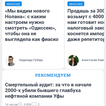
МНЕНИЕ
МНЕНИЕ
«Мы видим нового
Продашь за 3000
Нолана»: с каким
возьмут с 4000.
настроем нужно
нам готовит но
смотреть «Одиссею»,
налоговый зако
чтобы она не
коснется импор
выглядела как фиаско
даже репетитор
Надежда Губарь
Анастасия Завг
РЕКОМЕНДУЕМ
Смертельный аудит: за что в начале
2000-х убили бывшего главбуха
нефтяной компании Уфы
14 часов
9 856
2