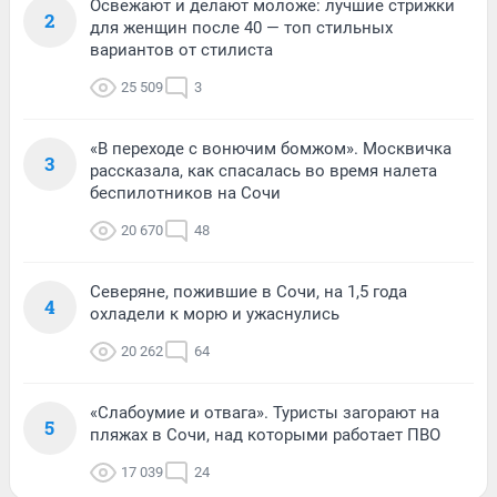
Освежают и делают моложе: лучшие стрижки
2
для женщин после 40 — топ стильных
вариантов от стилиста
25 509
3
«В переходе с вонючим бомжом». Москвичка
3
рассказала, как спасалась во время налета
беспилотников на Сочи
20 670
48
Северяне, пожившие в Сочи, на 1,5 года
4
охладели к морю и ужаснулись
20 262
64
«Слабоумие и отвага». Туристы загорают на
5
пляжах в Сочи, над которыми работает ПВО
17 039
24