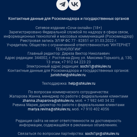
Контактные данные для Роскомнадзора и государственных органов
Сетевое издание «Сочи онлайн» (18+)
Зарегистрировано Федеральной службой по надзору в сфере связи,
информационных технологий и массовых коммуникаций (Роскомнадзор)
Реестровая запись ЭЛ № ФС 77 - 82851 от 31.03.2022 г.
Учредитель: Общество с ограниченной ответственностью "ИНТЕРНЕТ
ТЕХНОЛОГИИ"
Главный редактор: Дереза Виктор Николаевич
Адрес редакции: 344002, г. Ростов-на-Дону, ул. Максима Горького, д. 130,
13 этаж, +7 912 64 223 23
Электронный адрес редакции:
sochi1@shkulev.ru
Контактные данные для Роскомнадзора и государственных органов:
juristchel@shkulev.ru
.
Техподдержка:
help@shkulev.ru
По вопросам коммерческого сотрудничества:
Жапарова Жанна, менеджер по работе с федеральными клиентами
zhanna.zhaparova@shkulev.ru
, моб. + 7 982 640 34 32
Ревина Мария, директор по работе с федеральными клиентами
mariya.revina@shkulev.ru
, моб. +7 910 402 4056
Редакция сайта не несет ответственности за достоверность
информации, содержащейся в рекламных объявлениях.
Связаться по вопросам партнёрства:
sochi1pr@shkulev.ru