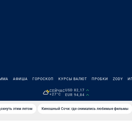
АММА
АФИША
ГОРОСКОП
КУРСЫ ВАЛЮТ
ПРОБКИ
ZODY
И
USD 82,17
СЕЙЧАС
+27°C
EUR 94,84
дохнуть этим летом
Киношный Сочи: где снимались любимые фильмы