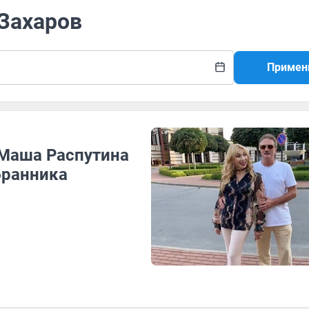
 Захаров
Примен
 Маша Распутина
бранника