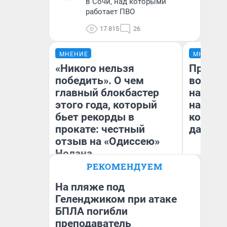
в Сочи, над которыми
работает ПВО
17 815
26
МНЕНИЕ
МНЕНИЕ
«Никого нельзя
Продаш
победить». О чем
возьмут
главный блокбастер
нам го
этого года, который
налого
бьет рекорды в
коснет
прокате: честный
даже р
отзыв на «Одиссею»
Нолана
РЕКОМЕНДУЕМ
Стас Соколов
Ан
Эксперт
На пляже под
Геленджиком при атаке
БПЛА погибли
преподаватель