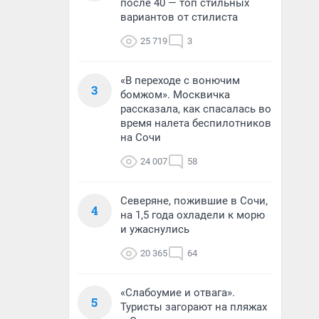
после 40 — топ стильных
вариантов от стилиста
25 719
3
«В переходе с вонючим
3
бомжом». Москвичка
рассказала, как спасалась во
время налета беспилотников
на Сочи
24 007
58
Северяне, пожившие в Сочи,
4
на 1,5 года охладели к морю
и ужаснулись
20 365
64
«Слабоумие и отвага».
5
Туристы загорают на пляжах