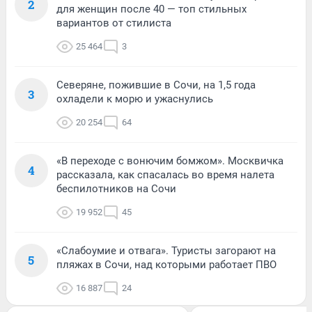
2
для женщин после 40 — топ стильных
вариантов от стилиста
25 464
3
Северяне, пожившие в Сочи, на 1,5 года
3
охладели к морю и ужаснулись
20 254
64
«В переходе с вонючим бомжом». Москвичка
4
рассказала, как спасалась во время налета
беспилотников на Сочи
19 952
45
«Слабоумие и отвага». Туристы загорают на
5
пляжах в Сочи, над которыми работает ПВО
16 887
24