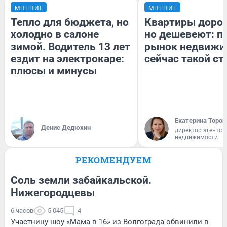
МНЕНИЕ
МНЕНИЕ
Тепло для бюджета, но
Квартиры доро
холодно в салоне
но дешевеют: п
зимой. Водитель 13 лет
рынок недвижи
ездит на электрокаре:
сейчас такой с
плюсы и минусы
Екатерина Тороп
Денис Дедюхин
директор агентст
недвижимости
РЕКОМЕНДУЕМ
Соль земли забайкальской.
Нижегородцевы
6 часов
5 045
4
Участницу шоу «Мама в 16» из Волгограда обвинили в