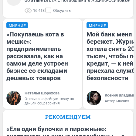
об атаке БПЛА с погибшими в Архипо-Осиповке
16 413
Обсудить
МНЕНИЕ
МНЕНИЕ
«Покупаешь кота в
Мой банк меня
мешке»:
бережет. Журн
предприниматель
хотела снять 20
рассказала, как на
тысяч, чтобы п
самом деле устроен
кредит, — к ней
бизнес со складами
приехала служб
дешевых товаров
безопасности
Наталья Шорохова
Ксения Владими
Открыла кофейную точку на
Автор мнения
деньги соцразвития
РЕКОМЕНДУЕМ
«Ела одни булочки и пирожные»: