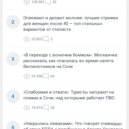
108 881
43
Освежают и делают моложе: лучшие стрижки
2
для женщин после 40 — топ стильных
вариантов от стилиста
25 803
3
«В переходе с вонючим бомжом». Москвичка
3
рассказала, как спасалась во время налета
беспилотников на Сочи
25 398
64
«Слабоумие и отвага». Туристы загорают на
4
пляжах в Сочи, над которыми работает ПВО
18 414
28
«Накрылись лежаками». Что говорят очевидцы
5