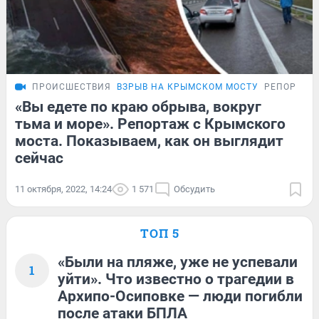
ПРОИСШЕСТВИЯ
ВЗРЫВ НА КРЫМСКОМ МОСТУ
РЕПОРТАЖ
«Вы едете по краю обрыва, вокруг
тьма и море». Репортаж с Крымского
моста. Показываем, как он выглядит
сейчас
11 октября, 2022, 14:24
1 571
Обсудить
ТОП 5
«Были на пляже, уже не успевали
1
уйти». Что известно о трагедии в
Архипо-Осиповке — люди погибли
после атаки БПЛА