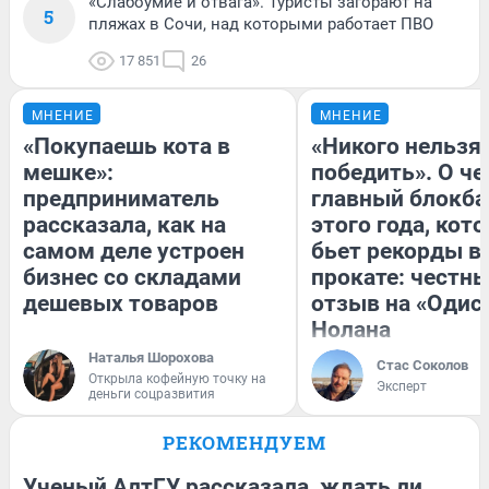
«Слабоумие и отвага». Туристы загорают на
5
пляжах в Сочи, над которыми работает ПВО
17 851
26
МНЕНИЕ
МНЕНИЕ
«Покупаешь кота в
«Никого нельзя
мешке»:
победить». О ч
предприниматель
главный блокба
рассказала, как на
этого года, кот
самом деле устроен
бьет рекорды в
бизнес со складами
прокате: честн
дешевых товаров
отзыв на «Одис
Нолана
Наталья Шорохова
Стас Соколов
Открыла кофейную точку на
Эксперт
деньги соцразвития
РЕКОМЕНДУЕМ
Ученый АлтГУ рассказала, ждать ли