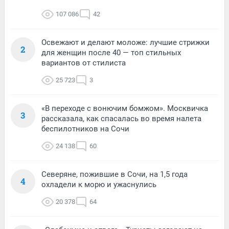
107 086
42
Освежают и делают моложе: лучшие стрижки
2
для женщин после 40 — топ стильных
вариантов от стилиста
25 723
3
«В переходе с вонючим бомжом». Москвичка
3
рассказала, как спасалась во время налета
беспилотников на Сочи
24 138
60
Северяне, пожившие в Сочи, на 1,5 года
4
охладели к морю и ужаснулись
20 378
64