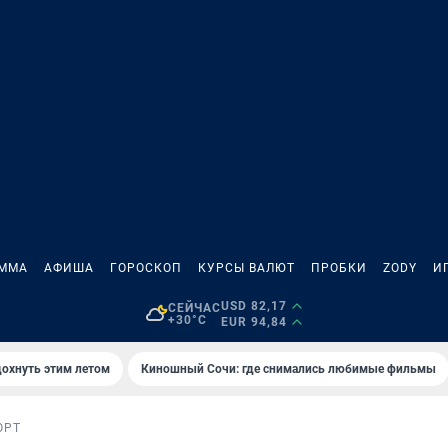
АММА
АФИША
ГОРОСКОП
КУРСЫ ВАЛЮТ
ПРОБКИ
ZODY
И
USD 82,17
СЕЙЧАС
+30°C
EUR 94,84
дохнуть этим летом
Киношный Сочи: где снимались любимые фильмы
ОРТ