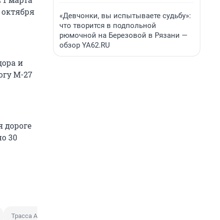
9 октября
«Девчонки, вы испытываете судьбу»:
что творится в подпольной
рюмочной на Березовой в Рязани —
обзор YA62.RU
дора и
огу М-27
я дороге
о 30
Трасса А-147 Джубга — Сочи