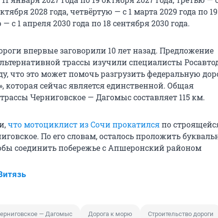
октября 2028 года, четвёртую — с 1 марта 2029 года по 1
 — с 1 апреля 2030 года по 18 сентября 2030 года.
ороги впервые заговорили 10 лет назад. Предложение
альтернативной трассы изучили специалисты Росавто
у, что это может помочь разгрузить федеральную дор
», которая сейчас является единственной. Общая
трассы Черниговское — Дагомыс составляет 115 км.
и,
что мотоциклист из Сочи прокатился
по строящейс
говское. По его словам, осталось проложить буквальн
обы соединить побережье с Апшеронский районом
Витязь
Черниговское — Дагомыс
Дорога к морю
Строительство дороги