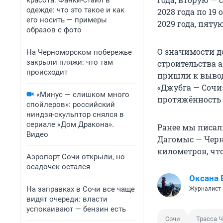
красота. Фанки-стайл в
одежде: что это такое и как
2028 года по 19 
его носить — примеры
2029 года, пятую
образов с фото
О значимости д
На Черноморском побережье
закрыли пляжи: что там
строительства 
происходит
пришли к вывод
«Джубга — Сочи
«Минус — слишком много
протяжённость 
спойлеров»: российский
ниндзя-скульптор снялся в
сериале «Дом Дракона».
Ранее мы писал
Видео
Дагомыс — Черни
километров, чт
Аэропорт Сочи открыли, но
осадочек остался
Оксана 
На заправках в Сочи все чаще
Журналист
видят очереди: власти
успокаивают — бензин есть
Сочи
Трасса 