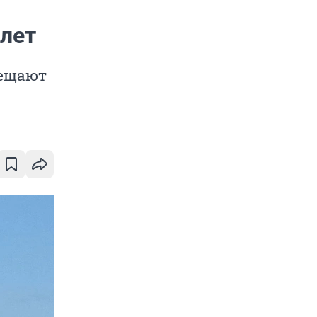
 лет
бещают