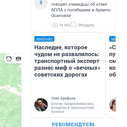
5
говорят очевидцы об атаке
БПЛА с погибшими в Архипо-
Осиповке
16 422
Обсудить
МНЕНИЕ
МНЕНИ
Наследие, которое
«Спут
чудом не развалилось:
пургу»
транспортный эксперт
смерт
разнес миф о «вечных»
котор
советских дорогах
обнар
Олег Арефьев
Блогер, предприниматель,
владелец в транспортном
бизнесе
РЕКОМЕНДУЕМ