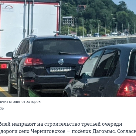
очи» стонет от заторов
зь 
блей направят на строительство третьей очереди
дороги село Черниговское — посёлок Дагомыс. Соглас