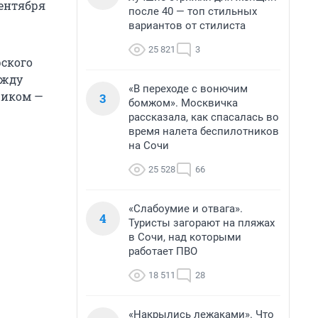
сентября
после 40 — топ стильных
вариантов от стилиста
25 821
3
ского
ежду
«В переходе с вонючим
чиком —
3
бомжом». Москвичка
рассказала, как спасалась во
время налета беспилотников
на Сочи
25 528
66
«Слабоумие и отвага».
4
Туристы загорают на пляжах
в Сочи, над которыми
работает ПВО
18 511
28
«Накрылись лежаками». Что