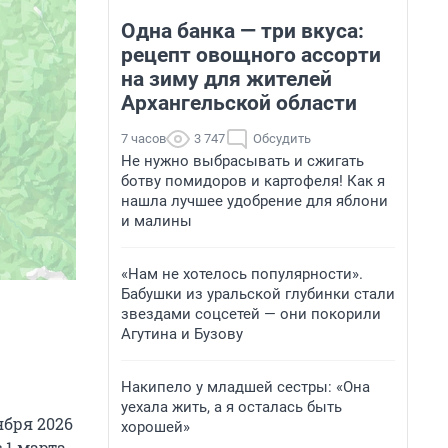
Одна банка — три вкуса:
рецепт овощного ассорти
на зиму для жителей
Архангельской области
7 часов
3 747
Обсудить
Не нужно выбрасывать и сжигать
ботву помидоров и картофеля! Как я
нашла лучшее удобрение для яблони
и малины
«Нам не хотелось популярности».
Бабушки из уральской глубинки стали
звездами соцсетей — они покорили
Агутина и Бузову
Накипело у младшей сестры: «Она
уехала жить, а я осталась быть
ября 2026
хорошей»
с 1 марта