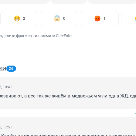
2
0
1
ыделите фрагмент и нажмите Ctrl+Enter
ИИ
26
, 10:41
азвивают, а все так же живём в медвежьем углу, одна ЖД, одн
, 17:51