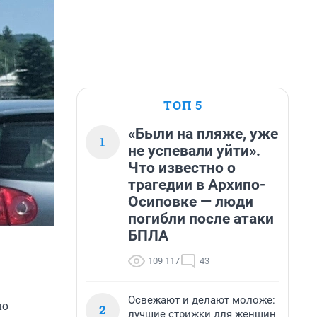
ТОП 5
«Были на пляже, уже
1
не успевали уйти».
Что известно о
трагедии в Архипо-
Осиповке — люди
погибли после атаки
БПЛА
109 117
43
Освежают и делают моложе:
но
2
лучшие стрижки для женщин