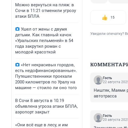
Можно вернуться на пляж: в
Сочи в 11:21 отменили угрозу
атаки БПЛА
15
Ушел от жены с двумя
Увидели опечатку? В
детьми. Как главный качок
«Уральских пельменей» в 54
года закрутил роман с
молодой красоткой
КОММЕНТАР
«Нет некрасивых городов,
есть недофинансированные».
Путешественники проехали
Гость
2000 километров по Уралу на
22 августа 2025
машине — стоило ли оно того
Ништяк, Маями р
автотрасса
В Сочи 8 августа в 10.19
объявлена угроза атаки БПЛА,
аэропорт закрыт
Гость
20 августа 2025
«Они всё еще в лесу, и им