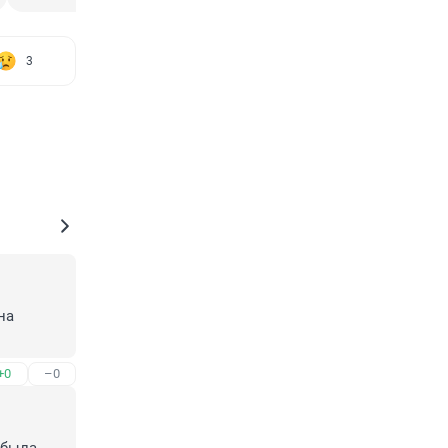
3
а 
+0
–0