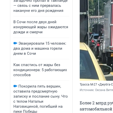
загадочно пропал в Таиланде
— связь с ним прервалась
накануне его дня рождения
В Сочи после двух дней
изнуряющей жары ожидаются
дожди и смерчи
Эвакуировали 15 человек:
два дома и машина горели
днем в Сочи
Как спастись от жары без
кондиционера: 5 работающих
способов
Трасса М-27 «Джубга-С
Покорила пять вершин,
Источник: 
Оксана Витя
оставила предсмертную
записку и послание сыну. Что
с телом Натальи
Более 2 млрд ру
Наговициной, погибшей на
автомобильной 
пике Победы