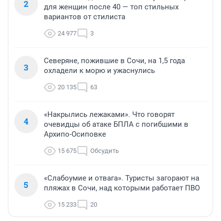
2
для женщин после 40 — топ стильных
вариантов от стилиста
24 977
3
Северяне, пожившие в Сочи, на 1,5 года
3
охладели к морю и ужаснулись
20 135
63
«Накрылись лежаками». Что говорят
4
очевидцы об атаке БПЛА с погибшими в
Архипо-Осиповке
15 675
Обсудить
«Слабоумие и отвага». Туристы загорают на
5
пляжах в Сочи, над которыми работает ПВО
15 233
20