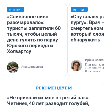
МНЕНИЕ
МНЕНИЕ
«Сливочное пиво
«Спуталась реч
разочаровало»:
пургу». Врач — 
туристы заплатили 60
смертельном д
тысяч, чтобы целый
который слож
день гулять по парку
обнаружить
Юрского периода и
Хогвартсу
Ирина Волкова
Главврач клини
Яна Шаламова
«Реабилитация 
Волковой»
РЕКОМЕНДУЕМ
«Не привози их мне в третий раз».
Читинец 40 лет разводит голубей,