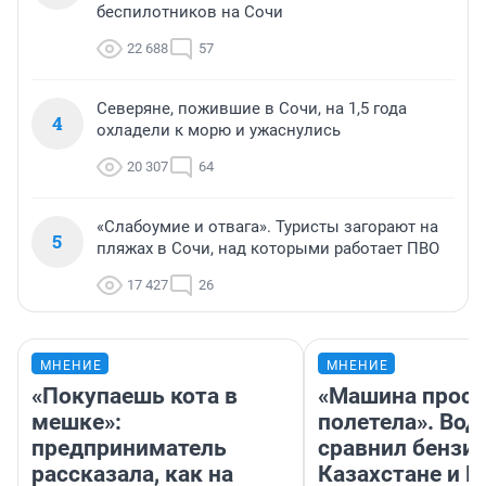
беспилотников на Сочи
22 688
57
Северяне, пожившие в Сочи, на 1,5 года
4
охладели к морю и ужаснулись
20 307
64
«Слабоумие и отвага». Туристы загорают на
5
пляжах в Сочи, над которыми работает ПВО
17 427
26
МНЕНИЕ
МНЕНИЕ
«Покупаешь кота в
«Машина прост
мешке»:
полетела». Вод
предприниматель
сравнил бензин
рассказала, как на
Казахстане и Р