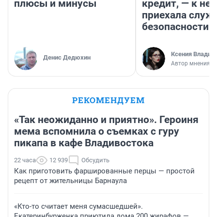
плюсы и минусы
кредит, — к не
приехала служ
безопасности
Ксения Владим
Денис Дедюхин
Автор мнения
РЕКОМЕНДУЕМ
«Так неожиданно и приятно». Героиня
мема вспомнила о съемках с гуру
пикапа в кафе Владивостока
22 часа
12 939
Обсудить
Как приготовить фаршированные перцы — простой
рецепт от жительницы Барнаула
«Кто-то считает меня сумасшедшей».
Екатеринбурженка приютила дома 200 жирафов —