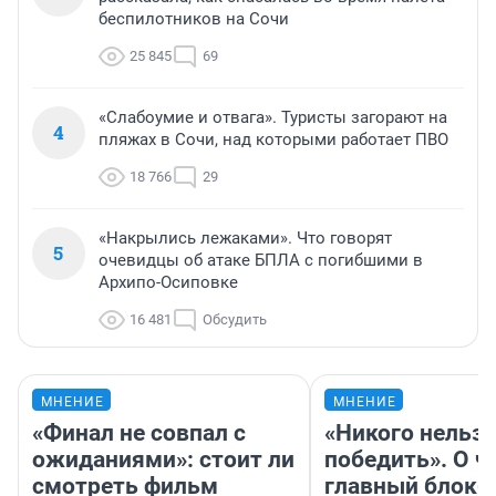
беспилотников на Сочи
25 845
69
«Слабоумие и отвага». Туристы загорают на
4
пляжах в Сочи, над которыми работает ПВО
18 766
29
«Накрылись лежаками». Что говорят
5
очевидцы об атаке БПЛА с погибшими в
Архипо-Осиповке
16 481
Обсудить
МНЕНИЕ
МНЕНИЕ
«Финал не совпал с
«Никого нельз
ожиданиями»: стоит ли
победить». О ч
смотреть фильм
главный блокб