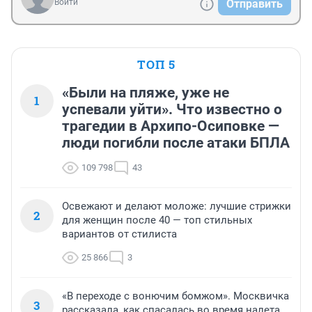
Войти
Отправить
ТОП 5
«Были на пляже, уже не
1
успевали уйти». Что известно о
трагедии в Архипо-Осиповке —
люди погибли после атаки БПЛА
109 798
43
Освежают и делают моложе: лучшие стрижки
2
для женщин после 40 — топ стильных
вариантов от стилиста
25 866
3
«В переходе с вонючим бомжом». Москвичка
3
рассказала, как спасалась во время налета