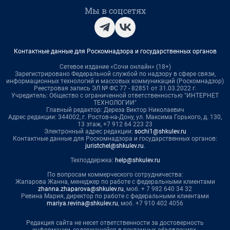
Мы в соцсетях
Контактные данные для Роскомнадзора и государственных органов
Сетевое издание «Сочи онлайн» (18+)
Зарегистрировано Федеральной службой по надзору в сфере связи,
информационных технологий и массовых коммуникаций (Роскомнадзор)
Реестровая запись ЭЛ № ФС 77 - 82851 от 31.03.2022 г.
Учредитель: Общество с ограниченной ответственностью "ИНТЕРНЕТ
ТЕХНОЛОГИИ"
Главный редактор: Дереза Виктор Николаевич
Адрес редакции: 344002, г. Ростов-на-Дону, ул. Максима Горького, д. 130,
13 этаж, +7 912 64 223 23
Электронный адрес редакции:
sochi1@shkulev.ru
Контактные данные для Роскомнадзора и государственных органов:
juristchel@shkulev.ru
.
Техподдержка:
help@shkulev.ru
По вопросам коммерческого сотрудничества:
Жапарова Жанна, менеджер по работе с федеральными клиентами
zhanna.zhaparova@shkulev.ru
, моб. + 7 982 640 34 32
Ревина Мария, директор по работе с федеральными клиентами
mariya.revina@shkulev.ru
, моб. +7 910 402 4056
Редакция сайта не несет ответственности за достоверность