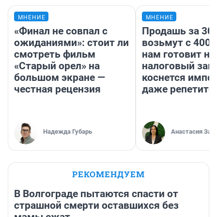
МНЕНИЕ
МНЕНИЕ
«Финал не совпал с
Продашь за 300
ожиданиями»: стоит ли
возьмут с 4000
смотреть фильм
нам готовит н
«Старый орел» на
налоговый зако
большом экране —
коснется импор
честная рецензия
даже репетито
Надежда Губарь
Анастасия Зав
РЕКОМЕНДУЕМ
В Волгограде пытаются спасти от
страшной смерти оставшихся без