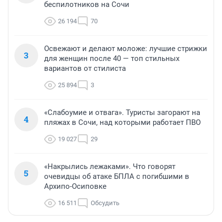
беспилотников на Сочи
26 194
70
Освежают и делают моложе: лучшие стрижки
3
для женщин после 40 — топ стильных
вариантов от стилиста
25 894
3
«Слабоумие и отвага». Туристы загорают на
4
пляжах в Сочи, над которыми работает ПВО
19 027
29
«Накрылись лежаками». Что говорят
5
очевидцы об атаке БПЛА с погибшими в
Архипо-Осиповке
16 511
Обсудить