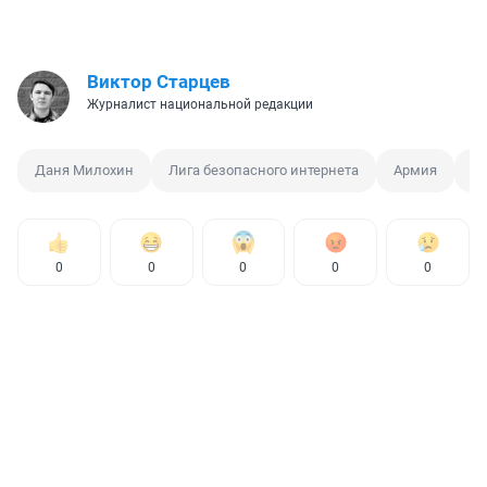
Виктор Старцев
Журналист национальной редакции
Даня Милохин
Лига безопасного интернета
Армия
С
0
0
0
0
0