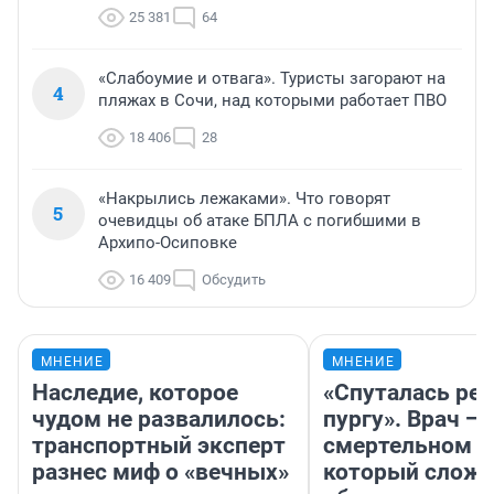
25 381
64
«Слабоумие и отвага». Туристы загорают на
4
пляжах в Сочи, над которыми работает ПВО
18 406
28
«Накрылись лежаками». Что говорят
5
очевидцы об атаке БПЛА с погибшими в
Архипо-Осиповке
16 409
Обсудить
МНЕНИЕ
МНЕНИЕ
Наследие, которое
«Спуталась реч
чудом не развалилось:
пургу». Врач — 
транспортный эксперт
смертельном д
разнес миф о «вечных»
который слож