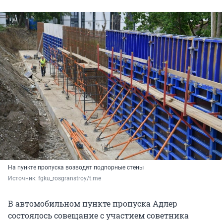
На пункте пропуска возводят подпорные стены
Источник: 
fgku_rosgranstroy/t.me
В автомобильном пункте пропуска Адлер
состоялось совещание с участием советника