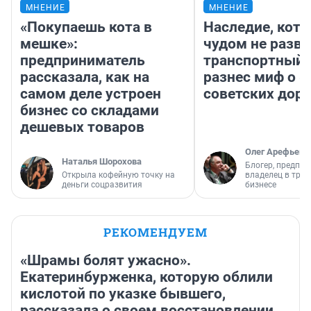
МНЕНИЕ
МНЕНИЕ
«Покупаешь кота в
Наследие, кото
мешке»:
чудом не разва
предприниматель
транспортный 
рассказала, как на
разнес миф о 
самом деле устроен
советских доро
бизнес со складами
дешевых товаров
Олег Арефьев
Наталья Шорохова
Блогер, предпри
Открыла кофейную точку на
владелец в тра
деньги соцразвития
бизнесе
РЕКОМЕНДУЕМ
«Шрамы болят ужасно».
Екатеринбурженка, которую облили
кислотой по указке бывшего,
рассказала о своем восстановлении