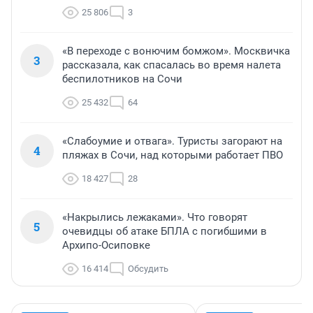
25 806
3
«В переходе с вонючим бомжом». Москвичка
3
рассказала, как спасалась во время налета
беспилотников на Сочи
25 432
64
«Слабоумие и отвага». Туристы загорают на
4
пляжах в Сочи, над которыми работает ПВО
18 427
28
«Накрылись лежаками». Что говорят
5
очевидцы об атаке БПЛА с погибшими в
Архипо-Осиповке
16 414
Обсудить