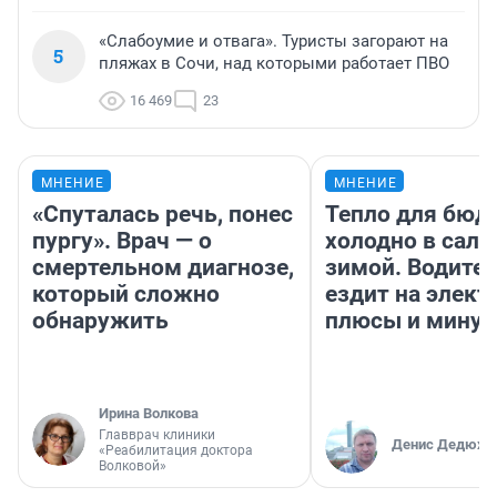
«Слабоумие и отвага». Туристы загорают на
5
пляжах в Сочи, над которыми работает ПВО
16 469
23
МНЕНИЕ
МНЕНИЕ
«Спуталась речь, понес
Тепло для бюд
пургу». Врач — о
холодно в сало
смертельном диагнозе,
зимой. Водител
который сложно
ездит на элект
обнаружить
плюсы и мину
Ирина Волкова
Главврач клиники
Денис Дедюхи
«Реабилитация доктора
Волковой»