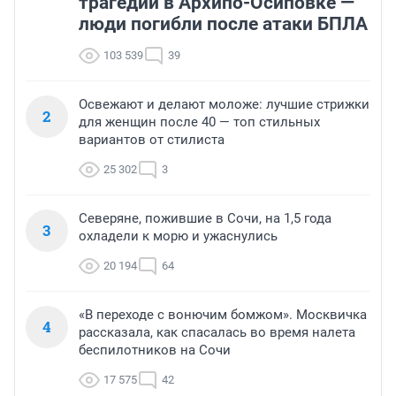
трагедии в Архипо-Осиповке —
люди погибли после атаки БПЛА
103 539
39
Освежают и делают моложе: лучшие стрижки
2
для женщин после 40 — топ стильных
вариантов от стилиста
25 302
3
Северяне, пожившие в Сочи, на 1,5 года
3
охладели к морю и ужаснулись
20 194
64
«В переходе с вонючим бомжом». Москвичка
4
рассказала, как спасалась во время налета
беспилотников на Сочи
17 575
42