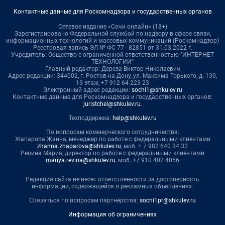
Контактные данные для Роскомнадзора и государственных органов
Сетевое издание «Сочи онлайн» (18+)
Зарегистрировано Федеральной службой по надзору в сфере связи,
информационных технологий и массовых коммуникаций (Роскомнадзор)
Реестровая запись ЭЛ № ФС 77 - 82851 от 31.03.2022 г.
Учредитель: Общество с ограниченной ответственностью "ИНТЕРНЕТ
ТЕХНОЛОГИИ"
Главный редактор: Дереза Виктор Николаевич
Адрес редакции: 344002, г. Ростов-на-Дону, ул. Максима Горького, д. 130,
13 этаж, +7 912 64 223 23
Электронный адрес редакции:
sochi1@shkulev.ru
Контактные данные для Роскомнадзора и государственных органов:
juristchel@shkulev.ru
.
Техподдержка:
help@shkulev.ru
По вопросам коммерческого сотрудничества:
Жапарова Жанна, менеджер по работе с федеральными клиентами
zhanna.zhaparova@shkulev.ru
, моб. + 7 982 640 34 32
Ревина Мария, директор по работе с федеральными клиентами
mariya.revina@shkulev.ru
, моб. +7 910 402 4056
Редакция сайта не несет ответственности за достоверность
информации, содержащейся в рекламных объявлениях.
Связаться по вопросам партнёрства:
sochi1pr@shkulev.ru
Информация об ограничениях