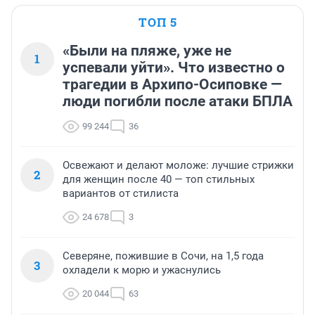
ТОП 5
«Были на пляже, уже не
1
успевали уйти». Что известно о
трагедии в Архипо-Осиповке —
люди погибли после атаки БПЛА
99 244
36
Освежают и делают моложе: лучшие стрижки
2
для женщин после 40 — топ стильных
вариантов от стилиста
24 678
3
Северяне, пожившие в Сочи, на 1,5 года
3
охладели к морю и ужаснулись
20 044
63