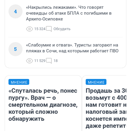
«Накрылись лежаками». Что говорят
4
очевидцы об атаке БПЛА с погибшими в
Архипо-Осиповке
15 324
Обсудить
«Слабоумие и отвага». Туристы загорают на
5
пляжах в Сочи, над которыми работает ПВО
11 529
18
МНЕНИЕ
МНЕНИЕ
«Спуталась речь, понес
Продашь за 300
пургу». Врач — о
возьмут с 4000
смертельном диагнозе,
нам готовит н
который сложно
налоговый зако
обнаружить
коснется импор
даже репетито