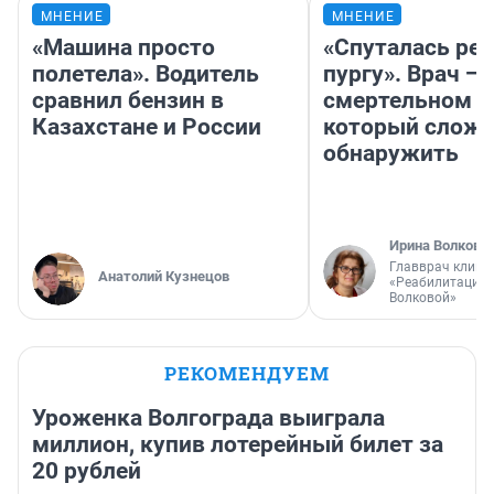
МНЕНИЕ
МНЕНИЕ
«Машина просто
«Спуталась реч
полетела». Водитель
пургу». Врач — 
сравнил бензин в
смертельном д
Казахстане и России
который слож
обнаружить
Ирина Волкова
Главврач клини
Анатолий Кузнецов
«Реабилитация 
Волковой»
РЕКОМЕНДУЕМ
Уроженка Волгограда выиграла
миллион, купив лотерейный билет за
20 рублей