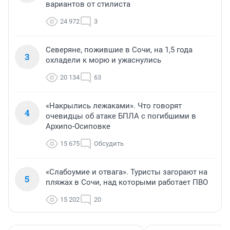
вариантов от стилиста
24 972
3
Северяне, пожившие в Сочи, на 1,5 года
3
охладели к морю и ужаснулись
20 134
63
«Накрылись лежаками». Что говорят
4
очевидцы об атаке БПЛА с погибшими в
Архипо-Осиповке
15 675
Обсудить
«Слабоумие и отвага». Туристы загорают на
5
пляжах в Сочи, над которыми работает ПВО
15 202
20