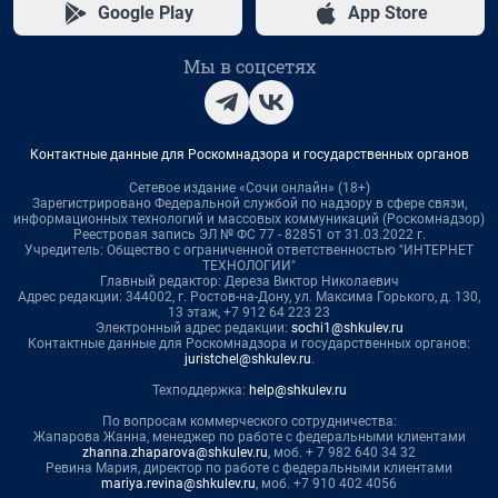
Google Play
App Store
Мы в соцсетях
Контактные данные для Роскомнадзора и государственных органов
Сетевое издание «Сочи онлайн» (18+)
Зарегистрировано Федеральной службой по надзору в сфере связи,
информационных технологий и массовых коммуникаций (Роскомнадзор)
Реестровая запись ЭЛ № ФС 77 - 82851 от 31.03.2022 г.
Учредитель: Общество с ограниченной ответственностью "ИНТЕРНЕТ
ТЕХНОЛОГИИ"
Главный редактор: Дереза Виктор Николаевич
Адрес редакции: 344002, г. Ростов-на-Дону, ул. Максима Горького, д. 130,
13 этаж, +7 912 64 223 23
Электронный адрес редакции:
sochi1@shkulev.ru
Контактные данные для Роскомнадзора и государственных органов:
juristchel@shkulev.ru
.
Техподдержка:
help@shkulev.ru
По вопросам коммерческого сотрудничества:
Жапарова Жанна, менеджер по работе с федеральными клиентами
zhanna.zhaparova@shkulev.ru
, моб. + 7 982 640 34 32
Ревина Мария, директор по работе с федеральными клиентами
mariya.revina@shkulev.ru
, моб. +7 910 402 4056