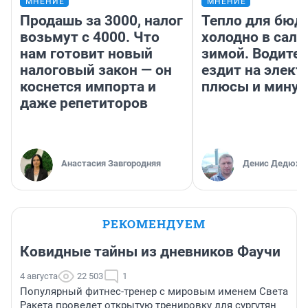
МНЕНИЕ
МНЕНИЕ
Продашь за 3000, налог
Тепло для бюд
возьмут с 4000. Что
холодно в сало
нам готовит новый
зимой. Водител
налоговый закон — он
ездит на элект
коснется импорта и
плюсы и мину
даже репетиторов
Анастасия Завгородняя
Денис Дедюхи
РЕКОМЕНДУЕМ
Ковидные тайны из дневников Фаучи
4 августа
22 503
1
Популярный фитнес-тренер с мировым именем Света
Ракета проведет открытую тренировку для сургутян