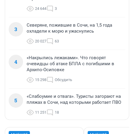
24 644
3
Северяне, пожившие в Сочи, на 1,5 года
3
охладели к морю и ужаснулись
20 027
63
«Накрылись лежаками». Что говорят
4
очевидцы об атаке БПЛА с погибшими в
Архипо-Осиповке
15 298
Обсудить
«Слабоумие и отвага». Туристы загорают на
5
пляжах в Сочи, над которыми работает ПВО
11 251
18