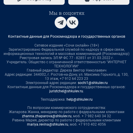
Мы в соцсетях
Контактные данные для Роскомнадзора и государственных органов
Сетевое издание «Сочи онлайн» (18+)
Зарегистрировано Федеральной службой по надзору в сфере связи,
информационных технологий и массовых коммуникаций (Роскомнадзор)
Реестровая запись ЭЛ № ФС 77 - 82851 от 31.03.2022 г.
Учредитель: Общество с ограниченной ответственностью "ИНТЕРНЕТ
ТЕХНОЛОГИИ"
Главный редактор: Дереза Виктор Николаевич
Адрес редакции: 344002, г. Ростов-на-Дону, ул. Максима Горького, д. 130,
13 этаж, +7 912 64 223 23
Электронный адрес редакции:
sochi1@shkulev.ru
Контактные данные для Роскомнадзора и государственных органов:
juristchel@shkulev.ru
.
Техподдержка:
help@shkulev.ru
По вопросам коммерческого сотрудничества:
Жапарова Жанна, менеджер по работе с федеральными клиентами
zhanna.zhaparova@shkulev.ru
, моб. + 7 982 640 34 32
Ревина Мария, директор по работе с федеральными клиентами
mariya.revina@shkulev.ru
, моб. +7 910 402 4056