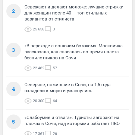
Освежают и делают моложе: лучшие стрижки
2
для женщин после 40 — топ стильных
вариантов от стилиста
25 658
3
«В переходе с вонючим бомжом». Москвичка
3
рассказала, как спасалась во время налета
беспилотников на Сочи
22 462
57
Северяне, пожившие в Сочи, на 1,5 года
4
охладели к морю и ужаснулись
20 300
64
«Слабоумие и отвага». Туристы загорают на
5
пляжах в Сочи, над которыми работает ПВО
17 361
26