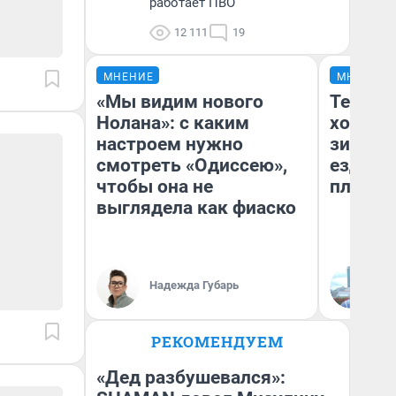
работает ПВО
12 111
19
МНЕНИЕ
МНЕНИЕ
«Мы видим нового
Тепло 
Нолана»: с каким
холодн
настроем нужно
зимой.
смотреть «Одиссею»,
ездит н
чтобы она не
плюсы 
выглядела как фиаско
Надежда Губарь
Д
РЕКОМЕНДУЕМ
«Дед разбушевался»: