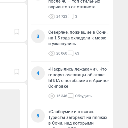
после 40 — топ стильных
вариантов от стилиста
24 723
3
Северяне, пожившие в Сочи,
3
на 1,5 года охладели к морю
и ужаснулись
20 060
63
«Накрылись лежаками». Что
4
говорят очевидцы об атаке
БПЛА с погибшими в Архипо-
Осиповке
15 346
Обсудить
«Слабоумие и отвага».
5
Туристы загорают на пляжах
в Сочи, над которыми