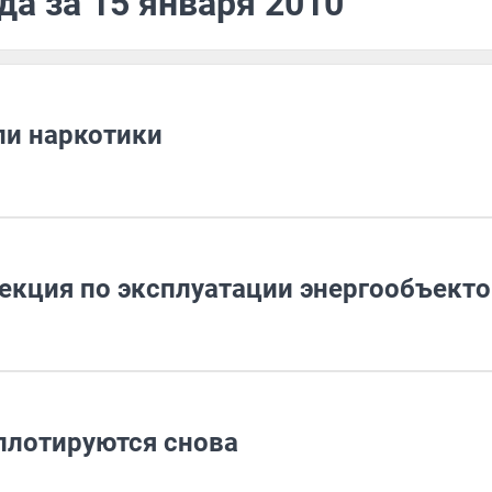
да за 15 января 2010
ли наркотики
екция по эксплуатации энергообъекто
ллотируются снова