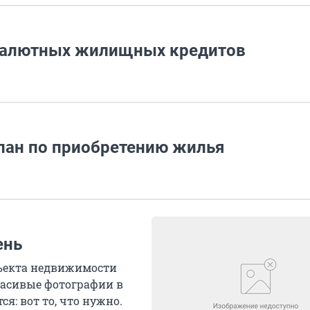
валютных жилищных кредитов
ан по приобретению жилья
ень
бъекта недвижимости
расивые фотографии в
я: вот то, что нужно.