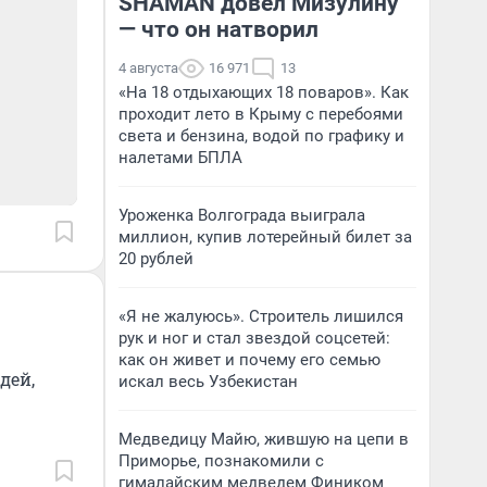
SHAMAN довел Мизулину
— что он натворил
4 августа
16 971
13
«На 18 отдыхающих 18 поваров». Как
проходит лето в Крыму с перебоями
света и бензина, водой по графику и
налетами БПЛА
Уроженка Волгограда выиграла
миллион, купив лотерейный билет за
20 рублей
«Я не жалуюсь». Строитель лишился
рук и ног и стал звездой соцсетей:
как он живет и почему его семью
дей,
искал весь Узбекистан
Медведицу Майю, жившую на цепи в
Приморье, познакомили с
гималайским медведем Фиником