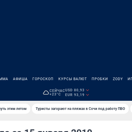
АММА
АФИША
ГОРОСКОП
КУРСЫ ВАЛЮТ
ПРОБКИ
ZODY
И
USD 80,93
СЕЙЧАС
+23°C
EUR 93,19
нуть этим летом
Туристы загорают на пляжах в Сочи под работу ПВО