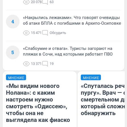
20 078
63
«Накрылись лежаками». Что говорят очевидцы
4
об атаке БПЛА с погибшими в Архипо-Осиповке
15 471
Обсудить
«Слабоумие и отвага». Туристы загорают на
5
пляжах в Сочи, над которыми работает ПВО
13 371
19
МНЕНИЕ
МНЕНИЕ
«Мы видим нового
«Спуталась речь
Нолана»: с каким
пургу». Врач — о
настроем нужно
смертельном ди
смотреть «Одиссею»,
который сложн
чтобы она не
обнаружить
выглядела как фиаско