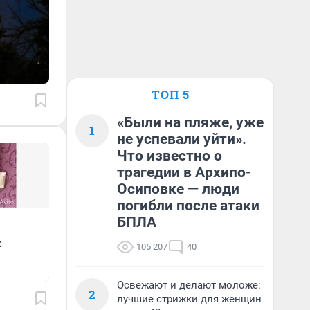
ТОП 5
«Были на пляже, уже
1
не успевали уйти».
Что известно о
трагедии в Архипо-
Осиповке — люди
погибли после атаки
БПЛА
105 207
40
Освежают и делают моложе:
2
лучшие стрижки для женщин