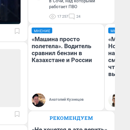
в Сочи, над которыми
работает ПВО
17 257
24
МНЕНИЕ
МНЕНИЕ
«Машина просто
«Мы ви
полетела». Водитель
Нолана
сравнил бензин в
настро
Казахстане и России
смотре
чтобы 
выгляд
Анатолий Кузнецов
На
РЕКОМЕНДУЕМ
«Не хочется в это верить».