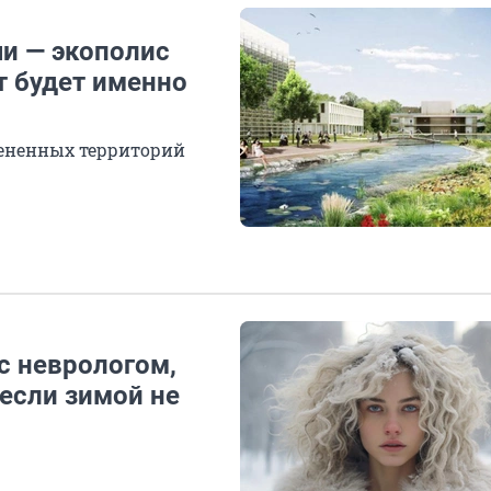
чи — экополис
т будет именно
елененных территорий
с неврологом,
 если зимой не