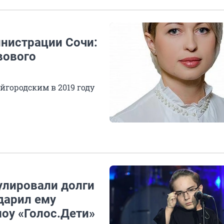
нистрации Сочи:
вового
йгородским в 2019 году
улировали долги
одарил ему
оу «Голос.Дети»