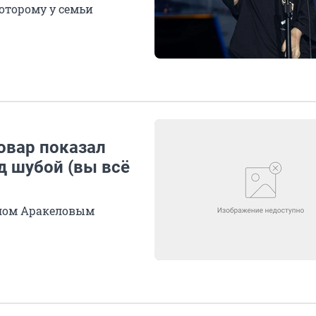
оторому у семьи
овар показал
д шубой (вы всё
илом Аракеловым