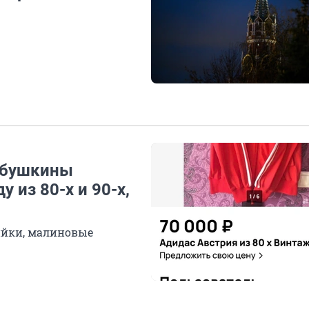
абушкины
 из 80-х и 90-х,
йки, малиновые