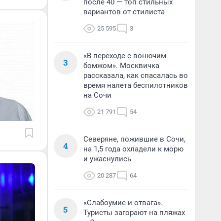
после 40 — топ стильных
вариантов от стилиста
25 595
3
«В переходе с вонючим
3
бомжом». Москвичка
рассказала, как спасалась во
время налета беспилотников
на Сочи
21 791
54
Северяне, пожившие в Сочи,
4
на 1,5 года охладели к морю
и ужаснулись
20 287
64
«Слабоумие и отвага».
5
Туристы загорают на пляжах