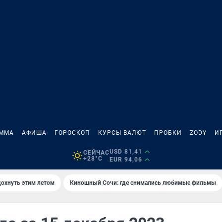
АММА
АФИША
ГОРОСКОП
КУРСЫ ВАЛЮТ
ПРОБКИ
ZODY
И
USD 81,41
СЕЙЧАС
+28°C
EUR 94,06
дохнуть этим летом
Киношный Сочи: где снимались любимые фильмы