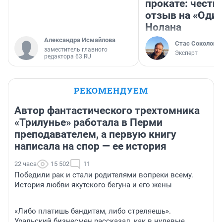
прокате: честн
отзыв на «Оди
Нолана
Александра Исмайлова
Стас Соколов
заместитель главного
Эксперт
редактора 63.RU
РЕКОМЕНДУЕМ
Автор фантастического трехтомника
«Трилунье» работала в Перми
преподавателем, а первую книгу
написала на спор — ее история
22 часа
15 502
11
Победили рак и стали родителями вопреки всему.
История любви якутского бегуна и его жены
«Либо платишь бандитам, либо стреляешь».
Уральский бизнесмен рассказал, как в нулевые