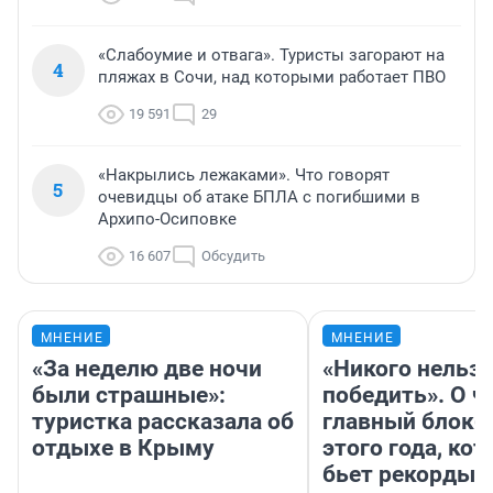
«Слабоумие и отвага». Туристы загорают на
4
пляжах в Сочи, над которыми работает ПВО
19 591
29
«Накрылись лежаками». Что говорят
5
очевидцы об атаке БПЛА с погибшими в
Архипо-Осиповке
16 607
Обсудить
МНЕНИЕ
МНЕНИЕ
«За неделю две ночи
«Никого нельз
были страшные»:
победить». О ч
туристка рассказала об
главный блокб
отдыхе в Крыму
этого года, ко
бьет рекорды 