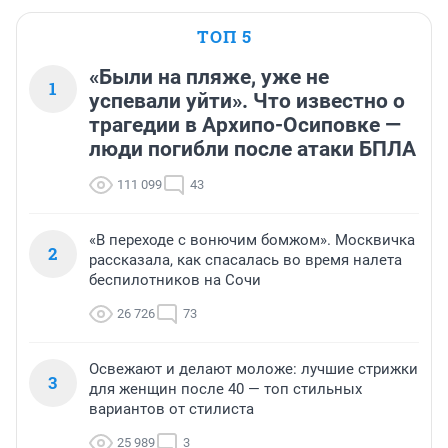
ТОП 5
«Были на пляже, уже не
1
успевали уйти». Что известно о
трагедии в Архипо-Осиповке —
люди погибли после атаки БПЛА
111 099
43
«В переходе с вонючим бомжом». Москвичка
2
рассказала, как спасалась во время налета
беспилотников на Сочи
26 726
73
Освежают и делают моложе: лучшие стрижки
3
для женщин после 40 — топ стильных
вариантов от стилиста
25 989
3