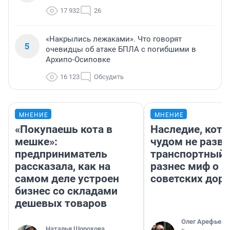
17 932
26
«Накрылись лежаками». Что говорят
5
очевидцы об атаке БПЛА с погибшими в
Архипо-Осиповке
16 123
Обсудить
МНЕНИЕ
МНЕНИЕ
«Покупаешь кота в
Наследие, кото
мешке»:
чудом не разва
предприниматель
транспортный 
рассказала, как на
разнес миф о 
самом деле устроен
советских доро
бизнес со складами
дешевых товаров
Олег Арефьев
Наталья Шорохова