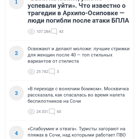
1
успевали уйти». Что известно о
трагедии в Архипо-Осиповке —
люди погибли после атаки БПЛА
107 284
43
Освежают и делают моложе: лучшие стрижки
2
для женщин после 40 — топ стильных
вариантов от стилиста
25 742
3
«В переходе с вонючим бомжом». Москвичка
3
рассказала, как спасалась во время налета
беспилотников на Сочи
24 331
60
«Слабоумие и отвага». Туристы загорают на
4
пляжах в Сочи, над которыми работает ПВО