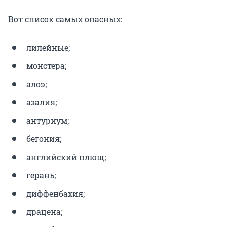
Вот список самых опасных:
лилейные;
монстера;
алоэ;
азалия;
антуриум;
бегония;
английский плющ;
герань;
диффенбахия;
драцена;