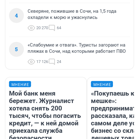
Северяне, пожившие в Сочи, на 1,5 года
4
охладели к морю и ужаснулись
20 270
64
«Слабоумие и отвага». Туристы загорают на
5
пляжах в Сочи, над которыми работает ПВО
17 126
24
МНЕНИЕ
МНЕНИЕ
Мой банк меня
«Покупаешь ко
бережет. Журналист
мешке»:
хотела снять 200
предпринимат
тысяч, чтобы погасить
рассказала, как
кредит, — к ней домой
самом деле ус
приехала служба
бизнес со скл
безопасности
дешевых това