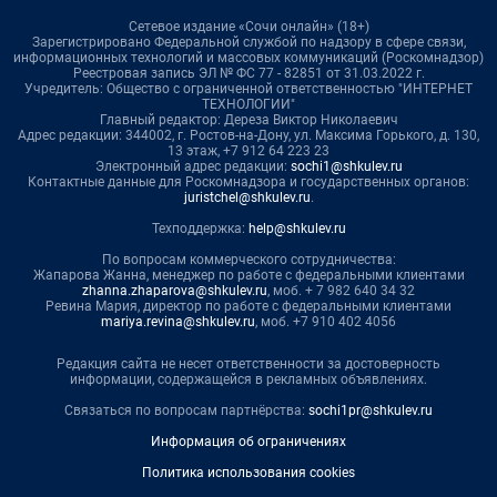
Сетевое издание «Сочи онлайн» (18+)
Зарегистрировано Федеральной службой по надзору в сфере связи,
информационных технологий и массовых коммуникаций (Роскомнадзор)
Реестровая запись ЭЛ № ФС 77 - 82851 от 31.03.2022 г.
Учредитель: Общество с ограниченной ответственностью "ИНТЕРНЕТ
ТЕХНОЛОГИИ"
Главный редактор: Дереза Виктор Николаевич
Адрес редакции: 344002, г. Ростов-на-Дону, ул. Максима Горького, д. 130,
13 этаж, +7 912 64 223 23
Электронный адрес редакции:
sochi1@shkulev.ru
Контактные данные для Роскомнадзора и государственных органов:
juristchel@shkulev.ru
.
Техподдержка:
help@shkulev.ru
По вопросам коммерческого сотрудничества:
Жапарова Жанна, менеджер по работе с федеральными клиентами
zhanna.zhaparova@shkulev.ru
, моб. + 7 982 640 34 32
Ревина Мария, директор по работе с федеральными клиентами
mariya.revina@shkulev.ru
, моб. +7 910 402 4056
Редакция сайта не несет ответственности за достоверность
информации, содержащейся в рекламных объявлениях.
Связаться по вопросам партнёрства:
sochi1pr@shkulev.ru
Информация об ограничениях
Политика использования cookies