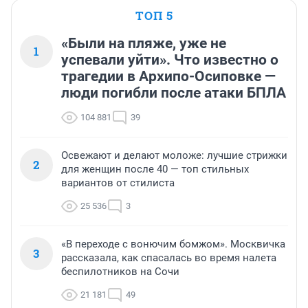
ТОП 5
«Были на пляже, уже не
1
успевали уйти». Что известно о
трагедии в Архипо-Осиповке —
люди погибли после атаки БПЛА
104 881
39
Освежают и делают моложе: лучшие стрижки
2
для женщин после 40 — топ стильных
вариантов от стилиста
25 536
3
«В переходе с вонючим бомжом». Москвичка
3
рассказала, как спасалась во время налета
беспилотников на Сочи
21 181
49