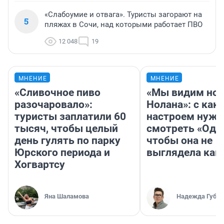
«Слабоумие и отвага». Туристы загорают на
5
пляжах в Сочи, над которыми работает ПВО
12 048
19
МНЕНИЕ
МНЕНИЕ
«Сливочное пиво
«Мы видим нов
разочаровало»:
Нолана»: с как
туристы заплатили 60
настроем нужн
тысяч, чтобы целый
смотреть «Оди
день гулять по парку
чтобы она не
Юрского периода и
выглядела как
Хогвартсу
Яна Шаламова
Надежда Губар