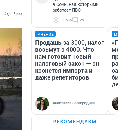
в Сочи, над которыми
работает ПВО
ройден 5 раз
17 535
26
МНЕНИЕ
МНЕНИ
Продашь за 3000, налог
«Поку
возьмут с 4000. Что
мешке
нам готовит новый
предп
налоговый закон — он
расска
коснется импорта и
самом
даже репетиторов
бизне
дешев
Анастасия Завгородняя
РЕКОМЕНДУЕМ