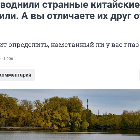
аводнили странные китайские
ли. А вы отличаете их друг о
ит определить, наметанный ли у вас глаз
1 906
 комментарий