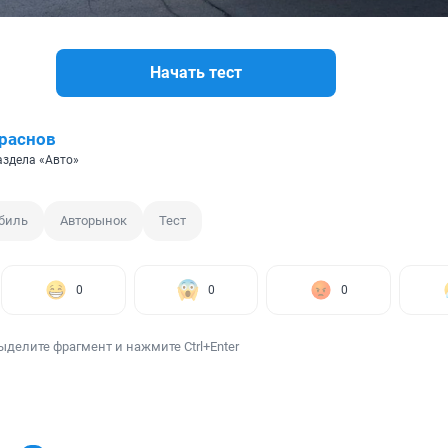
Начать тест
раснов
аздела «Авто»
биль
Авторынок
Тест
0
0
0
ыделите фрагмент и нажмите Ctrl+Enter