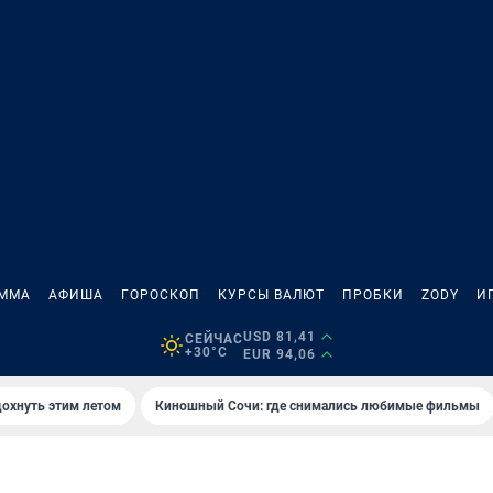
АММА
АФИША
ГОРОСКОП
КУРСЫ ВАЛЮТ
ПРОБКИ
ZODY
И
USD 81,41
СЕЙЧАС
+30°C
EUR 94,06
дохнуть этим летом
Киношный Сочи: где снимались любимые фильмы