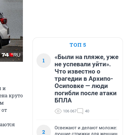
ТОП 5
«Были на пляже, уже
1
не успевали уйти».
Что известно о
трагедии в Архипо-
Осиповке — люди
и и
погибли после атаки
ена круто
БПЛА
ем
 от
106 067
40
саются
Освежают и делают моложе:
2
лучшие стрижки для женщин