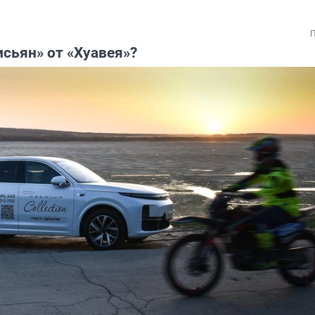
П
сьян» от «Хуавея»?