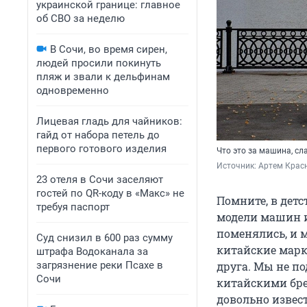
украинской границе: главное
об СВО за неделю
В Сочи, во время сирен,
людей просили покинуть
пляж и звали к дельфинам
одновременно
Лицевая гладь для чайников:
гайд от набора петель до
первого готового изделия
Что это за машина, сл
Источник: 
Артем Красн
23 отеля в Сочи заселяют
гостей по QR-коду в «Макс» не
Помните, в дет
требуя паспорт
модели машин и
поменялись, и 
Суд снизил в 600 раз сумму
китайские марк
штрафа Водоканала за
загрязнение реки Псахе в
друга. Мы не п
Сочи
китайскими бре
довольно извест