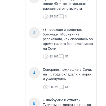
после 40 — топ стильных
вариантов от стилиста
25 687
3
«В переходе с вонючим
3
бомжом». Москвичка
рассказала, как спасалась во
время налета беспилотников
на Сочи
23 105
57
Северяне, пожившие в Сочи,
4
на 1,5 года охладели к морю
и ужаснулись
20 321
64
«Слабоумие и отвага».
5
Туристы загорают на пляжах