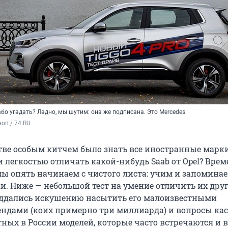
або угадать? Ладно, мы шутим: она же подписана. Это Mercedes
ов / 74.RU
стве особым китчем было знать все иностранные марк
 легкостью отличать какой-нибудь Saab от Opel? Врем
мы опять начинаем с чистого листа: учим и запомина
и. Ниже — небольшой тест на умение отличить их друг
оддались искушению насытить его малоизвестными
ндами (коих примерно три миллиарда) и вопросы ка
ных в России моделей, которые часто встречаются и в