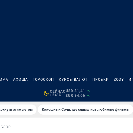
АММА
АФИША
ГОРОСКОП
КУРСЫ ВАЛЮТ
ПРОБКИ
ZODY
И
USD 81,41
СЕЙЧАС
+24°C
EUR 94,06
дохнуть этим летом
Киношный Сочи: где снимались любимые фильмы
ОБЗОР