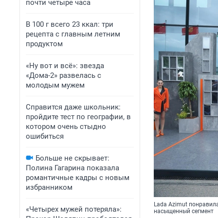
почти четыре часа
В 100 г всего 23 ккал: три
рецепта с главным летним
продуктом
«Ну вот и всё»: звезда
«Дома-2» развелась с
молодым мужем
Справится даже школьник:
пройдите тест по географии, в
котором очень стыдно
ошибиться
Больше не скрывает:
Полина Гагарина показала
романтичные кадры с новым
избранником
Lada Azimut понравила
«Четырех мужей потеряла»:
насыщенный сегмент