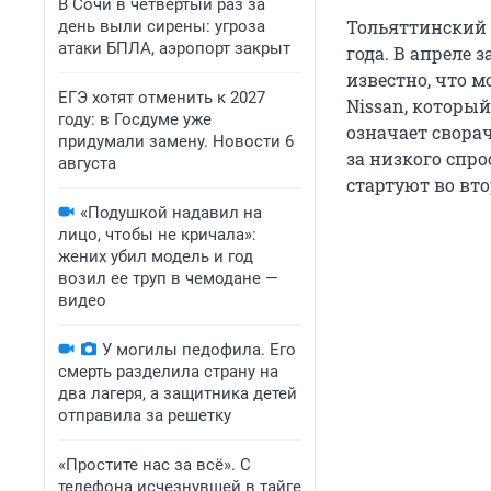
В Сочи в четвёртый раз за
Тольяттинский 
день выли сирены: угроза
атаки БПЛА, аэропорт закрыт
года. В апреле
известно, что м
ЕГЭ хотят отменить к 2027
Nissan, который
году: в Госдуме уже
означает сворач
придумали замену. Новости 6
за низкого спр
августа
стартуют во вт
«Подушкой надавил на
лицо, чтобы не кричала»:
жених убил модель и год
возил ее труп в чемодане —
видео
У могилы педофила. Его
смерть разделила страну на
два лагеря, а защитника детей
отправила за решетку
«Простите нас за всё». С
телефона исчезнувшей в тайге