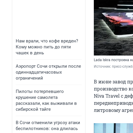
Нам врали, что кофе вреден?
Кому можно пить до пяти
чашек в день
Lada Iskra построена 
Аэропорт Сочи открыли после
Источник: 
пресс-служ
одиннадцатичасовых
ограничений
В июне завод п
производство к
Пилоты потерпевшего
Niva Travel с д
крушение самолета
переднеприводн
рассказали, как выживали в
сибирской тайге
литровому агрег
В Сочи отменили угрозу атаки
беспилотников: она длилась