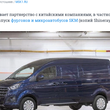
стошеев / 
MSK1.RU
ает партнерство с китайскими компаниями, в частно
ыпуск
фургонов и микроавтобусов SKM
(копий Shineray