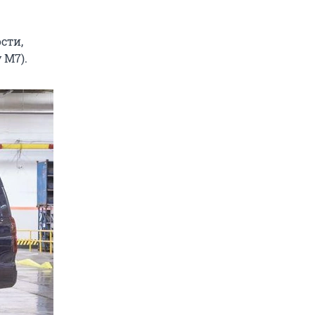
сти,
 M7).