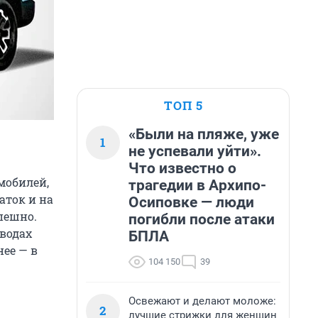
ТОП 5
«Были на пляже, уже
1
не успевали уйти».
Что известно о
мобилей,
трагедии в Архипо-
аток и на
Осиповке — люди
пешно.
погибли после атаки
аводах
БПЛА
нее — в
104 150
39
Освежают и делают моложе:
2
лучшие стрижки для женщин