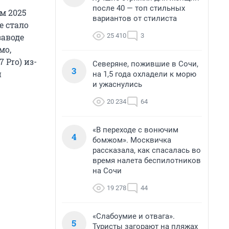
после 40 — топ стильных
м 2025
вариантов от стилиста
же стало
25 410
3
заводе
мо,
 Pro) из-
Северяне, пожившие в Сочи,
3
и
на 1,5 года охладели к морю
и ужаснулись
20 234
64
«В переходе с вонючим
4
бомжом». Москвичка
рассказала, как спасалась во
время налета беспилотников
на Сочи
19 278
44
«Слабоумие и отвага».
5
Туристы загорают на пляжах