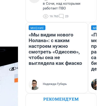
в Сочи, над которыми
работает ПВО
16 763
23
МНЕНИЕ
МНЕНИ
«Мы видим нового
«Поку
Нолана»: с каким
мешке
настроем нужно
предп
смотреть «Одиссею»,
расска
чтобы она не
самом
выглядела как фиаско
бизне
дешев
Надежда Губарь
РЕКОМЕНДУЕМ