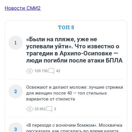
Новости СМИ2
ТОП 5
«Были на пляже, уже не
1
успевали уйти». Что известно о
трагедии в Архипо-Осиповке —
люди погибли после атаки БПЛА
109 750
43
Освежают и делают моложе: лучшие стрижки
2
для женщин после 40 — топ стильных
вариантов от стилиста
25 862
3
«В переходе с вонючим бомжом». Москвичка
3
рассказала, как спасалась во время налета