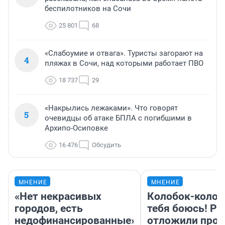
беспилотников на Сочи
25 801
68
«Слабоумие и отвага». Туристы загорают на
4
пляжах в Сочи, над которыми работает ПВО
18 737
29
«Накрылись лежаками». Что говорят
5
очевидцы об атаке БПЛА с погибшими в
Архипо-Осиповке
16 476
Обсудить
МНЕНИЕ
МНЕНИЕ
«Нет некрасивых
Колобок-колобо
городов, есть
тебя боюсь! Ра
недофинансированные».
отложили прок