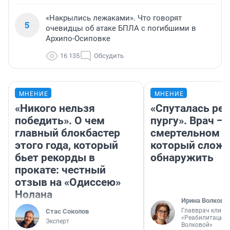
«Накрылись лежаками». Что говорят
5
очевидцы об атаке БПЛА с погибшими в
Архипо-Осиповке
16 135
Обсудить
МНЕНИЕ
МНЕНИЕ
«Никого нельзя
«Спуталась реч
победить». О чем
пургу». Врач — 
главный блокбастер
смертельном д
этого года, который
который слож
бьет рекорды в
обнаружить
прокате: честный
отзыв на «Одиссею»
Нолана
Ирина Волкова
Главврач клини
Стас Соколов
«Реабилитация 
Эксперт
Волковой»