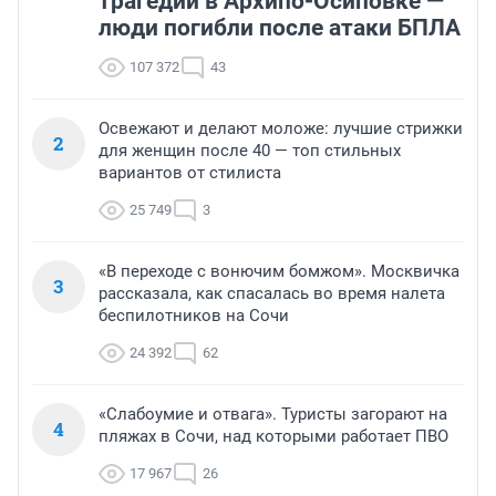
трагедии в Архипо-Осиповке —
люди погибли после атаки БПЛА
107 372
43
Освежают и делают моложе: лучшие стрижки
2
для женщин после 40 — топ стильных
вариантов от стилиста
25 749
3
«В переходе с вонючим бомжом». Москвичка
3
рассказала, как спасалась во время налета
беспилотников на Сочи
24 392
62
«Слабоумие и отвага». Туристы загорают на
4
пляжах в Сочи, над которыми работает ПВО
17 967
26