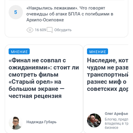
«Накрылись лежаками». Что говорят
5
очевидцы об атаке БПЛА с погибшими в
Архипо-Осиповке
16 609
Обсудить
МНЕНИЕ
МНЕНИЕ
«Финал не совпал с
Наследие, кото
ожиданиями»: стоит ли
чудом не разва
смотреть фильм
транспортный 
«Старый орел» на
разнес миф о 
большом экране —
советских доро
честная рецензия
Олег Арефьев
Блогер, предпри
Надежда Губарь
владелец в тра
бизнесе