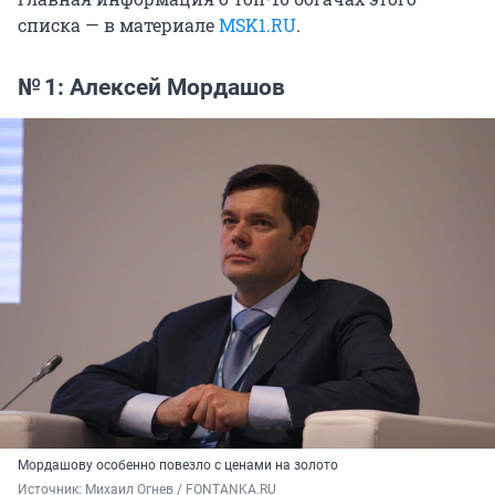
списка — в материале
MSK1.RU
.
№ 1: Алексей Мордашов
Мордашову особенно повезло с ценами на золото
Источник: 
Михаил Огнев / FONTANKA.RU