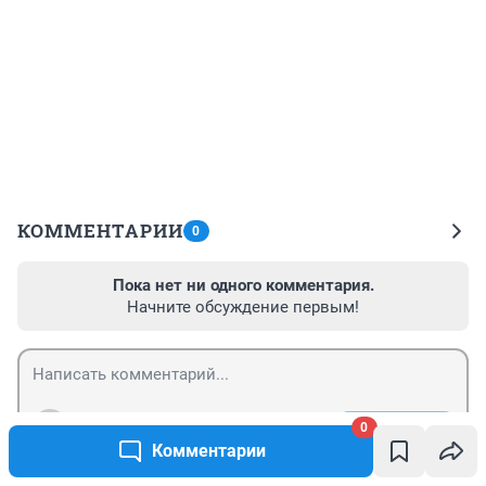
КОММЕНТАРИИ
0
Пока нет ни одного комментария.
Начните обсуждение первым!
Гость
Отправить
0
Войти
Комментарии