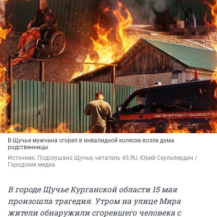
В Щучье мужчина сгорел в инвалидной коляске возле дома
родственницы
Источник: 
Подслушано Щучье, читатель 45.RU, Юрий Скульбердин / 
Городские медиа
В городе Щучье Курганской области 15 мая
произошла трагедия. Утром на улице Мира
жители обнаружили сгоревшего человека с