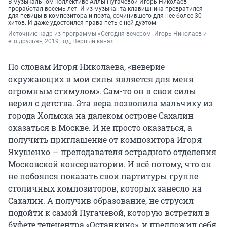
В музыкальном коллективе Аллы Пугачевой Игорь Николаев
проработал восемь лет. И из музыканта-клавишника превратился
для певицы в композитора и поэта, сочинившего для нее более 30
хитов. И даже удостоился права петь с ней дуэтом
Источник: 
кадр из программы ​​​​​​«Сегодня вечером. Игорь Николаев и 
его друзья», 2019 год, Первый канал
По словам Игоря Николаева, «неверие
окружающих в мои силы является для меня
огромным стимулом». Сам-то он в свои силы
верил с детства. Эта вера позволила мальчику из
города Холмска на далеком острове Сахалин
оказаться в Москве. И не просто оказаться, а
получить приглашение от композитора Игоря
Якушенко — преподавателя эстрадного отделения
Московской консерватории. И всё потому, что он
не побоялся показать свои партитуры группе
столичных композиторов, которых занесло на
Сахалин. А получив образование, не струсил
подойти к самой Пугачевой, которую встретил в
буфете телецентра «Останкино», и предложил себя