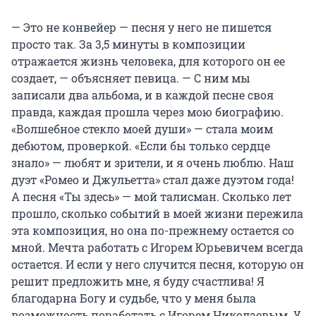
— Это не конвейер — песня у него не пишется
просто так. За 3,5 минуты в композиции
отражается жизнь человека, для которого он ее
создает, — объясняет певица. — С ним мы
записали два альбома, и в каждой песне своя
правда, каждая прошла через мою биографию.
«Волшебное стекло моей души» — стала моим
дебютом, проверкой. «Если бы только сердце
знало» — любят и зрители, и я очень люблю. Наш
дуэт «Ромео и Джульетта» стал даже дуэтом года!
А песня «Ты здесь» — мой талисман. Сколько лет
прошло, сколько событий в моей жизни пережила
эта композиция, но она по-прежнему остается со
мной. Мечта работать с Игорем Юрьевичем всегда
остается. И если у него случится песня, которую он
решит предложить мне, я буду счастлива! Я
благодарна Богу и судьбе, что у меня была
возможность поработать с Игорем Николаевым. У