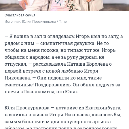
Счастливая семья
Источник: 
Юлия Проскурякова / T.me
— Я вошла в зал и огляделась: Игорь шел по залу, а
рядом с ним — симпатичная девушка. Не то
чтобы на меня похожа, но типаж тот же. Игорь
общался с народом, а ее за руку держал, не
отпускал, — рассказывала Наташа Королёва о
первой встрече с новой любовью Игоря
Николаева. — Они подошли ко мне, такие
счастливые! Поздоровались. Он обнял подругу за
плечи: «Познакомься, это Юля».
Юля Проскурякова — нотариус из Екатеринбурга,
возникла в жизни Игоря Николаева, казалось бы,
самым банальным для популярного артиста
образом. На гастролях певца в ее родном городе