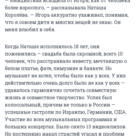
— Инициатива исходила от Игоря, как от человека
более взрослого, — рассказывала Наташа
Королёва. — Игорь аккуратно ухаживал, понимая,
что я совсем дитя и многих вещей не знаю. Он
меня влюбил в себя.
Когда Наташе исполнилось 18 лет, они
поженились — свадьба была скромной, всего 10
человек, что расстраивало невесту, мечтавшую о
белом платье, фате, лимузине и банкете. Но
музыкант не хотел, чтобы было как у всех. У них
действительно очень долго было не как у всех —
удавалось гармонично сочетать совместную
жизнь и совместное творчество. Успех был
колоссальный, причем не только в России —
успешные гастроли по Израилю, Германии, США.
Участие во всех музыкальных программах и
больших концертах. Было снято 13 видеоклипов.
Но постепенно накал страстей угасал и проблем