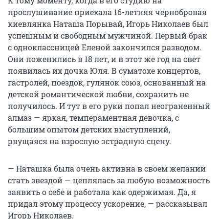
К тому моменту, когда в его студию на
прослушивание приехала 16-летняя чернобровая
киевлянка Наташа Порывай, Игорь Николаев был
успешным и свободным мужчиной. Первый брак
с одноклассницей Еленой закончился разводом.
Они поженились в 18 лет, и в этот же год на свет
появилась их дочка Юля. В суматохе концертов,
гастролей, поездок, гулянок союз, основанный на
детской романтической любви, сохранить не
получилось. И тут в его руки попал неограненный
алмаз — яркая, темпераментная девочка, с
большим опытом детских выступлений,
рвущаяся на взрослую эстрадную сцену.
— Наташка была очень активна в своем желании
стать звездой — цеплялась за любую возможность
заявить о себе и работала как одержимая. Да, я
придал этому процессу ускорение, — рассказывал
Игорь Николаев.