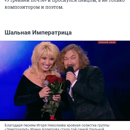
композитором и поэтом.
Шальная Императрица
Благодаря песням Игоря Николаева кровная солистка группы
«Электроклуб» Ирина Аллегрова стала той самой Шальной