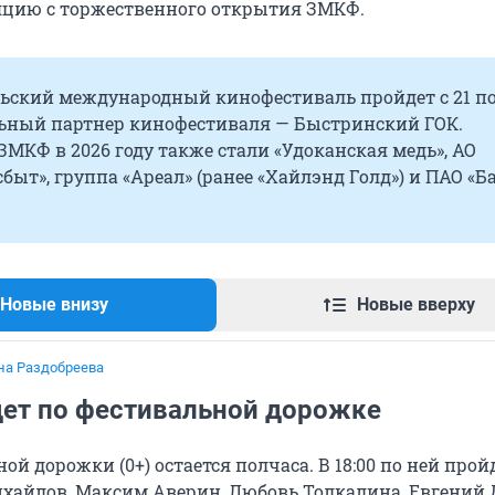
цию с торжественного открытия ЗМКФ.
льский международный кинофестиваль пройдет с 21 по
льный партнер кинофестиваля — Быстринский ГОК.
МКФ в 2026 году также стали «Удоканская медь», АО
быт», группа «Ареал» (ранее «Хайлэнд Голд») и ПАО «Б
Новые внизу
Новые вверху
на Раздобреева
дет по фестивальной дорожке
ой дорожки (0+) остается полчаса. В 18:00 по ней прой
ихайлов,
Максим Аверин, Любовь Толкалина, Евгений 