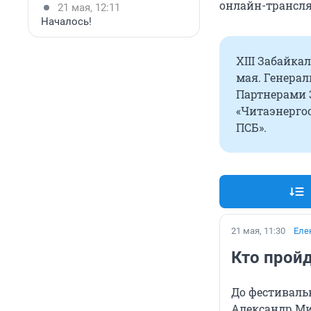
онлайн-трансля
21 мая, 12:11
Началось!
XIII Забайка
мая. Генера
Партнерами З
«Читаэнергос
ПСБ».
21 мая, 11:30
Еле
Кто прой
До фестивальн
Александр М