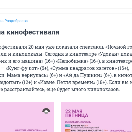
на Раздобреева
а кинофестиваля
офестиваля 20 мая уже показали спектакль «Ночной го
вали и кинопоказы. Сегодня в кинотеатре «Удокан» пок
к и его машина» (16+) «Нелюбимка» (16+), в кинотеатр
— «Кунг-фу кот» (6+), «Сумма квадратов катетов» (16+),
. Мама вернулась» (6+) и «Ай да Пушкин» (6+),
в кино
ледопыт» (12+) и «Извне. Петля времени» (18+). Если вы 
е расстраивайтесь, еще будет много кинопоказов.