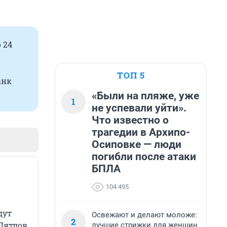
 24
ТОП 5
анк
«Были на пляже, уже
1
не успевали уйти».
Что известно о
трагедии в Архипо-
Осиповке — люди
погибли после атаки
БПЛА
104 495
дут
Освежают и делают моложе:
2
Дятлов,
лучшие стрижки для женщин