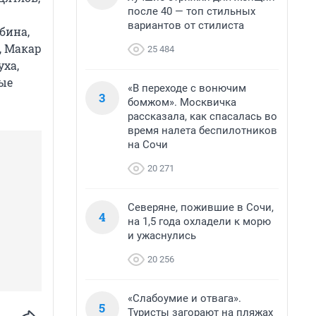
после 40 — топ стильных
вариантов от стилиста
бина,
, Макар
25 484
уха,
ые
«В переходе с вонючим
3
бомжом». Москвичка
рассказала, как спасалась во
время налета беспилотников
на Сочи
20 271
Северяне, пожившие в Сочи,
4
на 1,5 года охладели к морю
и ужаснулись
20 256
«Слабоумие и отвага».
5
Туристы загорают на пляжах