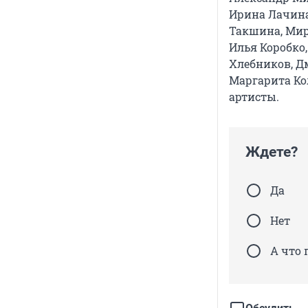
Ирина Лачина
Такшина, Мир
Илья Коробко
Хлебников, Д
Маргарита Ко
артисты.
Ждете?
Да
Нет
А что 