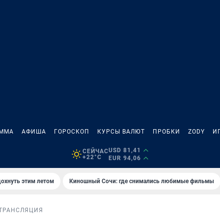
АММА
АФИША
ГОРОСКОП
КУРСЫ ВАЛЮТ
ПРОБКИ
ZODY
И
USD 81,41
СЕЙЧАС
+22°C
EUR 94,06
дохнуть этим летом
Киношный Сочи: где снимались любимые фильмы
ТРАНСЛЯЦИЯ