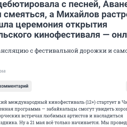
дебютировала с песней, Аван
 смеяться, а Михайлов растр
шла церемония открытия
льского кинофестиваля — он
ансляцию с фестивальной дорожки и сам
368
 комментарий
кий международный кинофестиваль (12+) стартует в Чи
нная программа — забайкальцы смогут увидеть хоро
орческих встречах любимых артистов и насладиться
дника. Ну а 21 мая всё только начинается. Мы прове