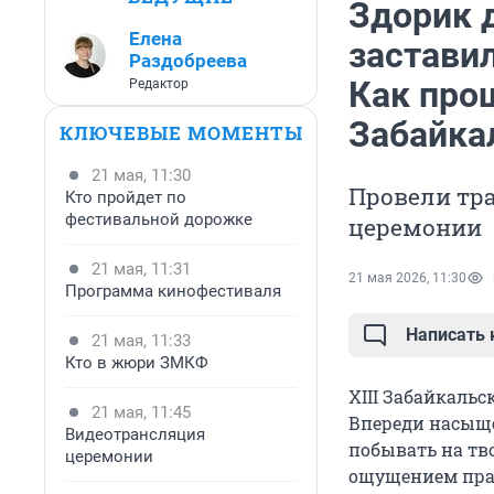
Здорик 
Елена
заставил
Раздобреева
Как про
Редактор
Забайка
КЛЮЧЕВЫЕ МОМЕНТЫ
21 мая, 11:30
Провели тр
Кто пройдет по
фестивальной дорожке
церемонии
21 мая, 11:31
21 мая 2026, 11:30
Программа кинофестиваля
Написать
21 мая, 11:33
Кто в жюри ЗМКФ
XIII Забайкальс
21 мая, 11:45
Впереди насыще
Видеотрансляция
побывать на тв
церемонии
ощущением праз