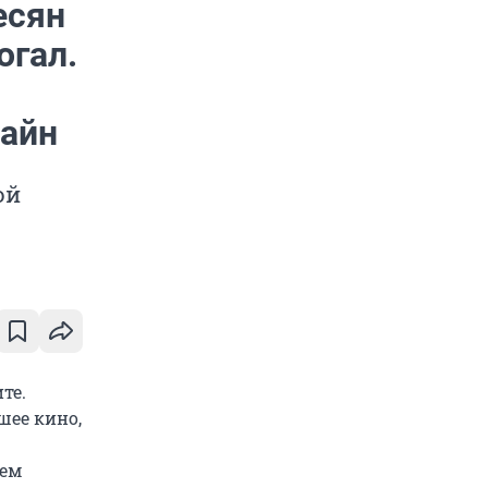
есян
огал.
лайн
ой
те.
шее кино,
дем