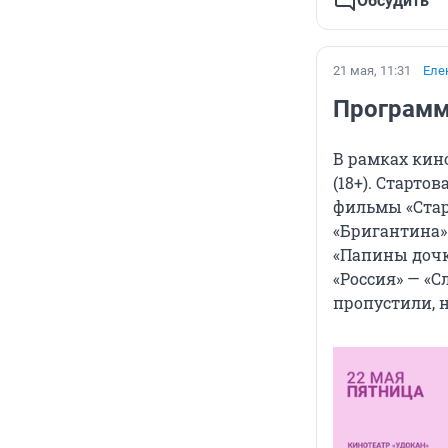
Обсудить
21 мая, 11:31
Еле
Программ
В рамках кин
(18+). Старто
фильмы «Стари
«Бригантина» 
«Папины дочки
«Россия» — «С
пропустили, н