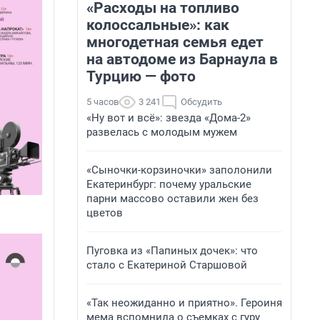
«Расходы на топливо
колоссальные»: как
многодетная семья едет
на автодоме из Барнаула в
Турцию — фото
5 часов
3 241
Обсудить
«Ну вот и всё»: звезда «Дома-2»
развелась с молодым мужем
«Сыночки-корзиночки» заполонили
Екатеринбург: почему уральские
парни массово оставили жен без
цветов
Пуговка из «Папиных дочек»: что
стало с Екатериной Старшовой
«Так неожиданно и приятно». Героиня
мема вспомнила о съемках с гуру