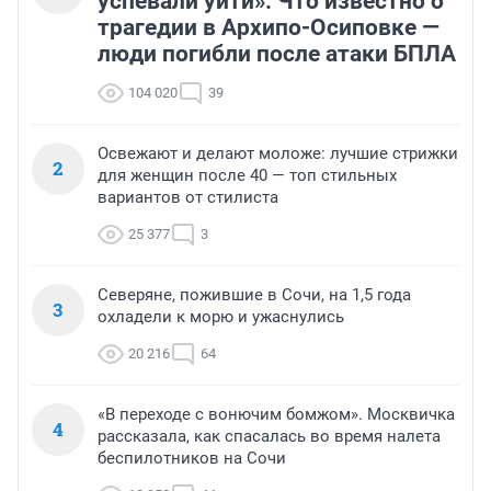
успевали уйти». Что известно о
трагедии в Архипо-Осиповке —
люди погибли после атаки БПЛА
104 020
39
Освежают и делают моложе: лучшие стрижки
2
для женщин после 40 — топ стильных
вариантов от стилиста
25 377
3
Северяне, пожившие в Сочи, на 1,5 года
3
охладели к морю и ужаснулись
20 216
64
«В переходе с вонючим бомжом». Москвичка
4
рассказала, как спасалась во время налета
беспилотников на Сочи