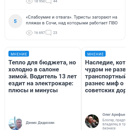
18 950
44
«Слабоумие и отвага». Туристы загорают на
5
пляжах в Сочи, над которыми работает ПВО
16 697
23
МНЕНИЕ
МНЕНИЕ
Тепло для бюджета, но
Наследие, кото
холодно в салоне
чудом не разва
зимой. Водитель 13 лет
транспортный 
ездит на электрокаре:
разнес миф о 
плюсы и минусы
советских доро
Олег Арефьев
Блогер, предпри
Денис Дедюхин
владелец в тра
бизнесе