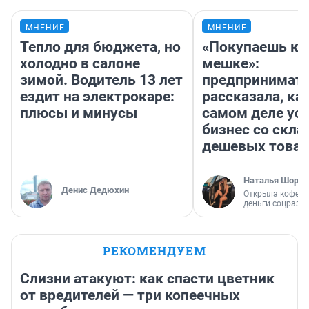
МНЕНИЕ
МНЕНИЕ
Тепло для бюджета, но
«Покупаешь ко
холодно в салоне
мешке»:
зимой. Водитель 13 лет
предпринимат
ездит на электрокаре:
рассказала, как
плюсы и минусы
самом деле ус
бизнес со скл
дешевых това
Наталья Шорох
Денис Дедюхин
Открыла кофейн
деньги соцразв
РЕКОМЕНДУЕМ
Слизни атакуют: как спасти цветник
от вредителей — три копеечных