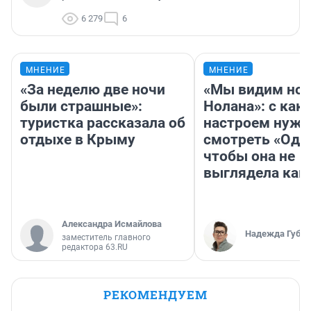
6 279
6
МНЕНИЕ
МНЕНИЕ
«За неделю две ночи
«Мы видим нов
были страшные»:
Нолана»: с как
туристка рассказала об
настроем нужн
отдыхе в Крыму
смотреть «Оди
чтобы она не
выглядела как
Александра Исмайлова
Надежда Губар
заместитель главного
редактора 63.RU
РЕКОМЕНДУЕМ