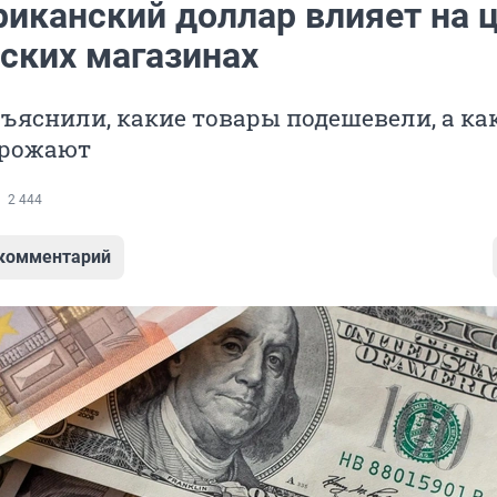
риканский доллар влияет на 
йских магазинах
ъяснили, какие товары подешевели, а ка
орожают
2 444
 комментарий