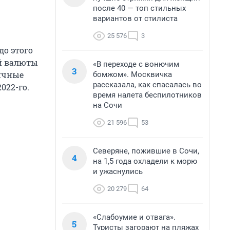
после 40 — топ стильных
вариантов от стилиста
25 576
3
до этого
ой валюты
«В переходе с вонючим
3
гичные
бомжом». Москвичка
рассказала, как спасалась во
2022-го
.
время налета беспилотников
на Сочи
21 596
53
Северяне, пожившие в Сочи,
4
на 1,5 года охладели к морю
и ужаснулись
20 279
64
«Слабоумие и отвага».
5
Туристы загорают на пляжах