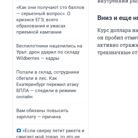
внутренний рын
«Как они получают сто баллов
— серьезный вопрос». О
Вниз и еще 
кризисе ЕГЭ, всего
образования и ужасах
Курс доллара на
приемной кампании
он пробил отме
активно отража
Беспилотники нацелились на
трехзначные от
Урал: дрон ударил по складу
Wildberries — кадры
Попали в склад, сотрудники
сбегали в лес. Как
Екатеринбург пережил атаку
БПЛА — следили в режиме
онлайн
Вам обязаны повысить
зарплату — причина
«Если сверху летит ракета и
сжигает мой товар, то это не