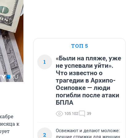
ТОП 5
«Были на пляже, уже
1
не успевали уйти».
Что известно о
трагедии в Архипо-
Осиповке — люди
погибли после атаки
БПЛА
105 102
39
кабре
месяца к
Освежают и делают моложе:
рует
2
лучшие стрижки для женщин