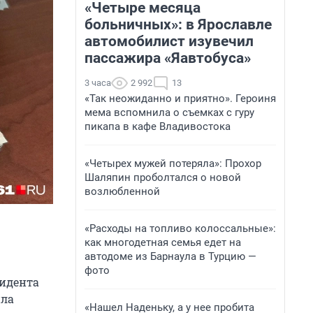
«Четыре месяца
больничных»: в Ярославле
автомобилист изувечил
пассажира «Яавтобуса»
3 часа
2 992
13
«Так неожиданно и приятно». Героиня
мема вспомнила о съемках с гуру
пикапа в кафе Владивостока
«Четырех мужей потеряла»: Прохор
Шаляпин проболтался о новой
возлюбленной
«Расходы на топливо колоссальные»:
как многодетная семья едет на
автодоме из Барнаула в Турцию —
фото
зидента
ила
«Нашел Наденьку, а у нее пробита