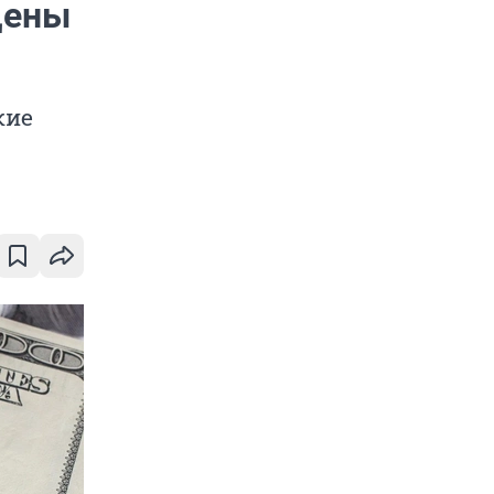
цены
кие