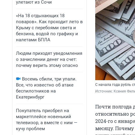
улетают из Сочи
«На 18 отдыхающих 18
поваров». Как проходит лето в
Крыму с перебоями света и
бензина, водой по графику и
налетами БПЛА
Людям приходят уведомления
о зачислении денег на счет:
почему верить этому опасно
Восемь сбили, три упали.
Все, что известно об атаке
С начала года рубль 
беспилотников на
Источник: 
Ксения Фили
Екатеринбург
Почти полгода 
Покупатель приобрел на
относительно ро
маркетплейсе новенький
2024-го с январ
телевизор, а вместе с ним —
месяцу. Почему
кучу проблем