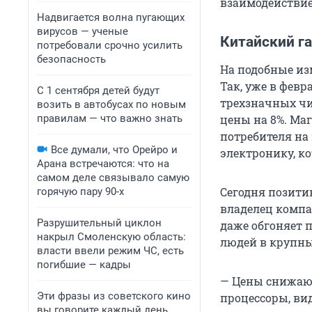
взаимодействие
Надвигается волна пугающих
вирусов — ученые
Китайский г
потребовали срочно усилить
безопасность
На подобные из
Так, уже в февр
С 1 сентября детей будут
трехзначных чи
возить в автобусах по новым
правилам — что важно знать
цены на 8%. Маг
потребителя на
Все думали, что Орейро и
электронику, к
Арана встречаются: что на
самом деле связывало самую
Сегодня позити
горячую пару 90-х
владелец комп
Разрушительный циклон
даже обгоняет п
накрыл Смоленскую область:
людей в крупны
власти ввели режим ЧС, есть
погибшие — кадры
— Цены снижаютс
Эти фразы из советского кино
процессоры, вид
вы говорите каждый день.