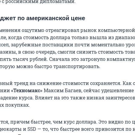
 с российскими дипломатами.
аджет по американской цене
менения ощутимо отреагировал рынок компьютерной
але, когда стоимость доллара только вышла из диапаз
сел, зарубежные поставщики почти моментально ур
азины, в свою очередь, смогли снизить стоимость тов
 пять тысяч рублей. Сначала это затронуло компактн
оторую можно быстро транспортировать.
вный тренд на снижение стоимости сохраняется. Как 
ании
«Техномакс»
Максим Багаев, сейчас удешевление
адение курса. Влияет на это также низкая заинтересо
х покупках.
я, причем быстрее, чем курс доллара. Это видно по ц
еокарты и SSD — то, что быстрее всего привозится по