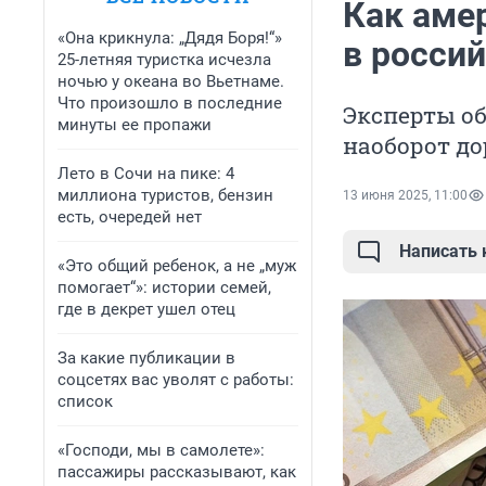
Как аме
«Она крикнула: „Дядя Боря!“»
в росси
25-летняя туристка исчезла
ночью у океана во Вьетнаме.
Что произошло в последние
Эксперты об
минуты ее пропажи
наоборот д
Лето в Сочи на пике: 4
миллиона туристов, бензин
13 июня 2025, 11:00
есть, очередей нет
Написать
«Это общий ребенок, а не „муж
помогает“»: истории семей,
где в декрет ушел отец
За какие публикации в
соцсетях вас уволят с работы:
список
«Господи, мы в самолете»:
пассажиры рассказывают, как