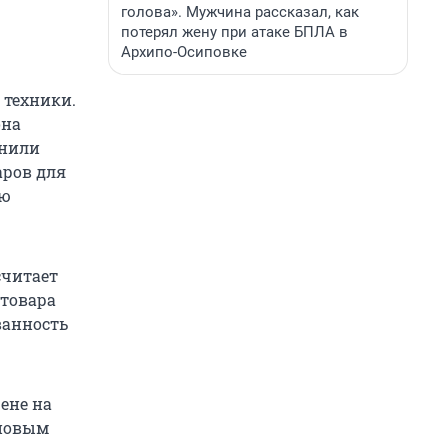
голова». Мужчина рассказал, как
потерял жену при атаке БПЛА в
Архипо-Осиповке
 техники.
она
онили
аров для
ую
считает
 товара
ванность
ене на
 новым