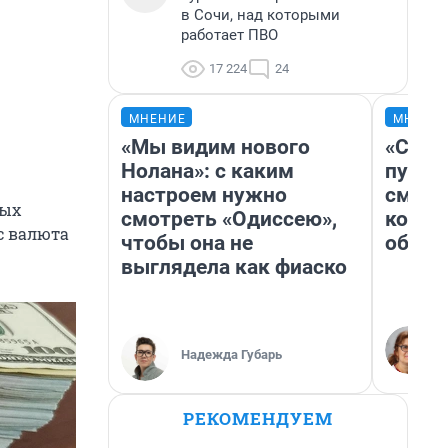
в Сочи, над которыми
работает ПВО
17 224
24
МНЕНИЕ
МНЕНИ
«Мы видим нового
«Спут
Нолана»: с каким
пургу»
настроем нужно
смерт
ных
смотреть «Одиссею»,
котор
с валюта
чтобы она не
обнар
выглядела как фиаско
Надежда Губарь
РЕКОМЕНДУЕМ