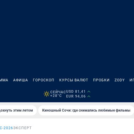
АММА
АФИША
ГОРОСКОП
КУРСЫ ВАЛЮТ
ПРОБКИ
ZODY
И
USD 81,41
СЕЙЧАС
+28°C
EUR 94,06
дохнуть этим летом
Киношный Сочи: где снимались любимые фильмы
С-2026
ЭКСПЕРТ