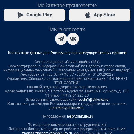
Мобильное приложение
Google Play
App Store
Мы в соцсетях
Контактные данные для Роскомнадзора и государственных органов
Сетевое издание «Сочи онлайн» (18+)
Зарегистрировано Федеральной службой по надзору в сфере связи,
информационных технологий и массовых коммуникаций (Роскомнадзор)
Реестровая запись ЭЛ № ФС 77 - 82851 от 31.03.2022 г.
Учредитель: Общество с ограниченной ответственностью "ИНТЕРНЕТ
ТЕХНОЛОГИИ"
Главный редактор: Дереза Виктор Николаевич
Адрес редакции: 344002, г. Ростов-на-Дону, ул. Максима Горького, д. 130,
13 этаж, +7 912 64 223 23
Электронный адрес редакции:
sochi1@shkulev.ru
Контактные данные для Роскомнадзора и государственных органов:
juristchel@shkulev.ru
.
Техподдержка:
help@shkulev.ru
По вопросам коммерческого сотрудничества:
Жапарова Жанна, менеджер по работе с федеральными клиентами
zhanna.zhaparova@shkulev.ru
, моб. + 7 982 640 34 32