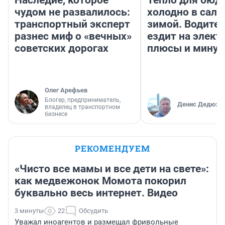
Наследие, которое
Тепло для бюд
чудом не развалилось:
холодно в сало
транспортный эксперт
зимой. Водител
разнес миф о «вечных»
ездит на элект
советских дорогах
плюсы и мину
Олег Арефьев
Блогер, предприниматель,
Денис Дедюхи
владелец в транспортном
бизнесе
РЕКОМЕНДУЕМ
«Чисто все мамы и все дети на свете»:
как медвежонок Момота покорил
буквально весь интернет. Видео
3 минуты
22
Обсудить
Уважал иноагентов и размещал фривольные