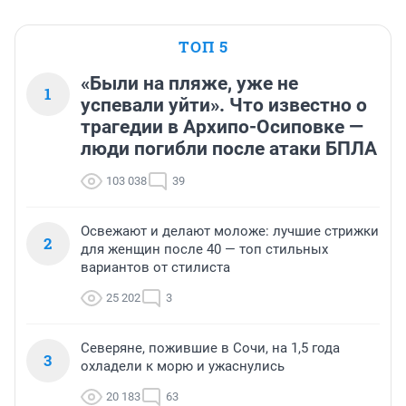
ТОП 5
«Были на пляже, уже не
1
успевали уйти». Что известно о
трагедии в Архипо-Осиповке —
люди погибли после атаки БПЛА
103 038
39
Освежают и делают моложе: лучшие стрижки
2
для женщин после 40 — топ стильных
вариантов от стилиста
25 202
3
Северяне, пожившие в Сочи, на 1,5 года
3
охладели к морю и ужаснулись
20 183
63