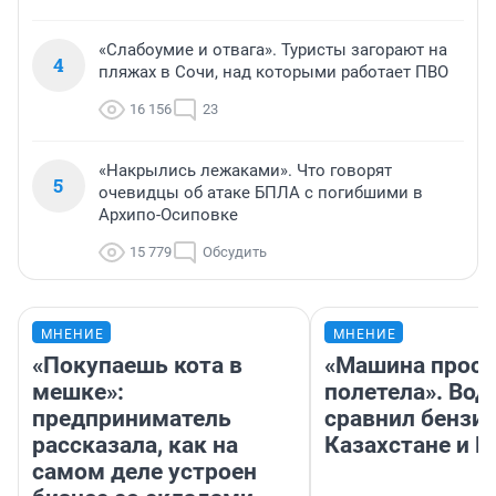
«Слабоумие и отвага». Туристы загорают на
4
пляжах в Сочи, над которыми работает ПВО
16 156
23
«Накрылись лежаками». Что говорят
5
очевидцы об атаке БПЛА с погибшими в
Архипо-Осиповке
15 779
Обсудить
МНЕНИЕ
МНЕНИЕ
«Покупаешь кота в
«Машина прост
мешке»:
полетела». Вод
предприниматель
сравнил бензин
рассказала, как на
Казахстане и Р
самом деле устроен