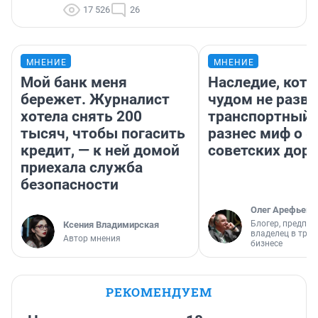
17 526
26
МНЕНИЕ
МНЕНИЕ
Мой банк меня
Наследие, кото
бережет. Журналист
чудом не разва
хотела снять 200
транспортный 
тысяч, чтобы погасить
разнес миф о 
кредит, — к ней домой
советских доро
приехала служба
безопасности
Олег Арефьев
Блогер, предпри
Ксения Владимирская
владелец в тра
Автор мнения
бизнесе
РЕКОМЕНДУЕМ