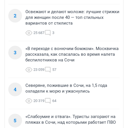
Освежают и делают моложе: лучшие стрижки
2
для женщин после 40 — топ стильных
вариантов от стилиста
25 687
3
«В переходе с вонючим бомжом». Москвичка
3
рассказала, как спасалась во время налета
беспилотников на Сочи
23 059
57
Северяне, пожившие в Сочи, на 1,5 года
4
охладели к морю и ужаснулись
20 319
64
«Слабоумие и отвага». Туристы загорают на
5
пляжах в Сочи, над которыми работает ПВО