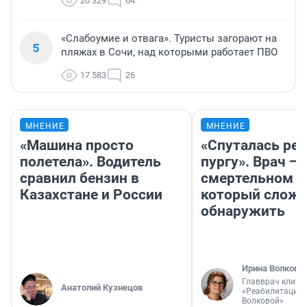
20 329
64
«Слабоумие и отвага». Туристы загорают на
5
пляжах в Сочи, над которыми работает ПВО
17 583
26
МНЕНИЕ
МНЕНИЕ
«Машина просто
«Спуталась реч
полетела». Водитель
пургу». Врач — 
сравнил бензин в
смертельном д
Казахстане и России
который слож
обнаружить
Ирина Волкова
Главврач клини
Анатолий Кузнецов
«Реабилитация 
Волковой»