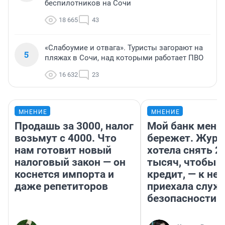
беспилотников на Сочи
18 665
43
«Слабоумие и отвага». Туристы загорают на
5
пляжах в Сочи, над которыми работает ПВО
16 632
23
МНЕНИЕ
МНЕНИЕ
Продашь за 3000, налог
Мой банк меня
возьмут с 4000. Что
бережет. Журн
нам готовит новый
хотела снять 2
налоговый закон — он
тысяч, чтобы п
коснется импорта и
кредит, — к не
даже репетиторов
приехала служ
безопасности