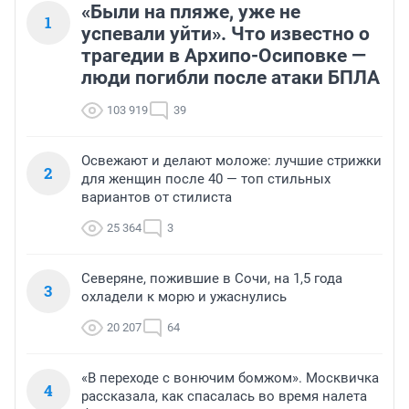
«Были на пляже, уже не
1
успевали уйти». Что известно о
трагедии в Архипо-Осиповке —
люди погибли после атаки БПЛА
103 919
39
Освежают и делают моложе: лучшие стрижки
2
для женщин после 40 — топ стильных
вариантов от стилиста
25 364
3
Северяне, пожившие в Сочи, на 1,5 года
3
охладели к морю и ужаснулись
20 207
64
«В переходе с вонючим бомжом». Москвичка
4
рассказала, как спасалась во время налета